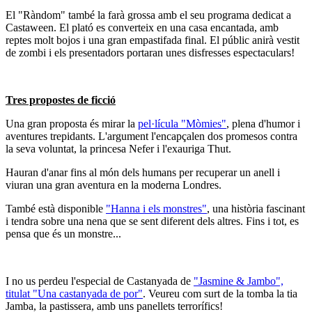
El "Ràndom" també la farà grossa amb el seu programa dedicat a
Castaween. El plató es converteix en una casa encantada, amb
reptes molt bojos i una gran empastifada final. El públic anirà vestit
de zombi i els presentadors portaran unes disfresses espectaculars!
Tres propostes de ficció
Una gran proposta és mirar la
pel·lícula "Mòmies"
, plena d'humor i
aventures trepidants. L'argument l'encapçalen dos promesos contra
la seva voluntat, la princesa Nefer i l'exauriga Thut.
Hauran d'anar fins al món dels humans per recuperar un anell i
viuran una gran aventura en la moderna Londres.
També està disponible
"Hanna i els monstres"
, una història fascinant
i tendra sobre una nena que se sent diferent dels altres. Fins i tot, es
pensa que és un monstre...
I no us perdeu l'especial de Castanyada de
"Jasmine & Jambo",
titulat "Una castanyada de por"
. Veureu com surt de la tomba la tia
Jamba, la pastissera, amb uns panellets terrorífics!