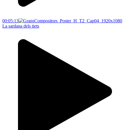
00:05:13
La sardana dels tiets