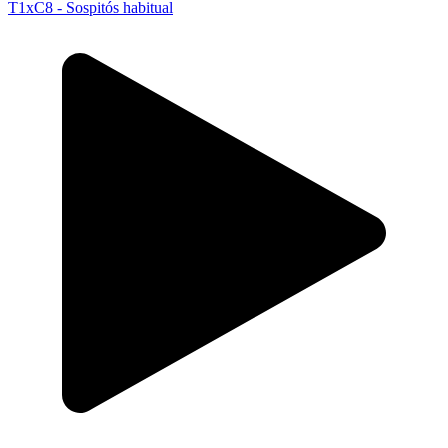
T1xC8 - Sospitós habitual