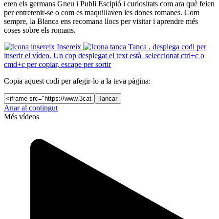
eren els germans Gneu i Publi Escipió i curiositats com ara què feien
per entretenir-se o com es maquillaven les dones romanes. Com
sempre, la Blanca ens recomana llocs per visitar i aprendre més
coses sobre els romans.
Insereix
Tanca
, desplega codi per
inserir el vídeo. Un cop desplegat el text està seleccionat ctrl+c o
cmd+c per copiar, escape per sortir
Copia aquest codi per afegir-lo a la teva pàgina:
Tancar
Anar al contingut
Més vídeos