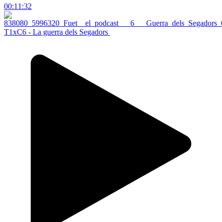
00:11:32
T1xC6 - La guerra dels Segadors