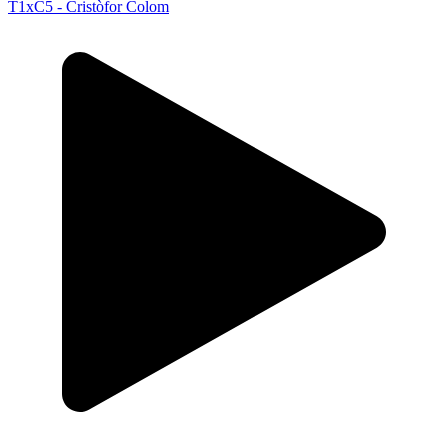
T1xC5 - Cristòfor Colom