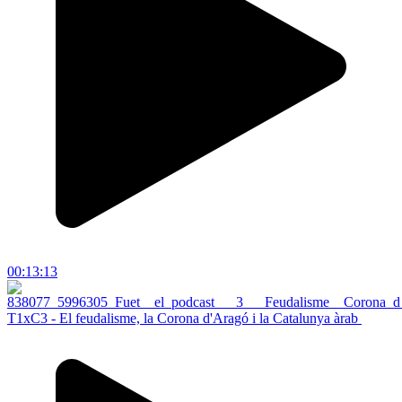
00:13:13
T1xC3 - El feudalisme, la Corona d'Aragó i la Catalunya àrab