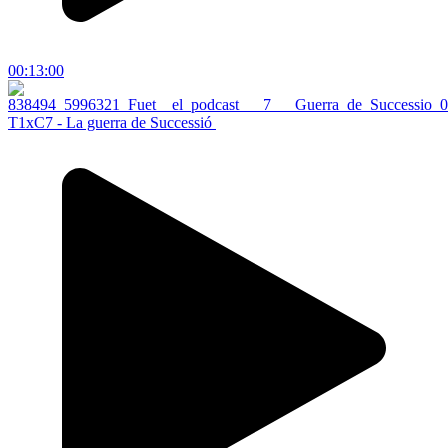
00:13:00
T1xC7 - La guerra de Successió