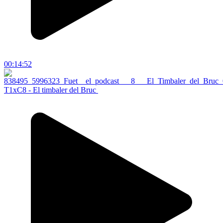
00:14:52
T1xC8 - El timbaler del Bruc