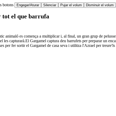
ts botons
Engegar/Aturar
Silenciar
Pujar el volum
Disminuir el volum
 tot el que barrufa
àtic animaló es comença a multiplicar i, al final, un gran grup de pelus
l les capturarà.El Gargamel captura deu barrufets per preparar un encante
per fer sortir el Gargamel de casa seva i utilitza l'Azrael per treure'ls