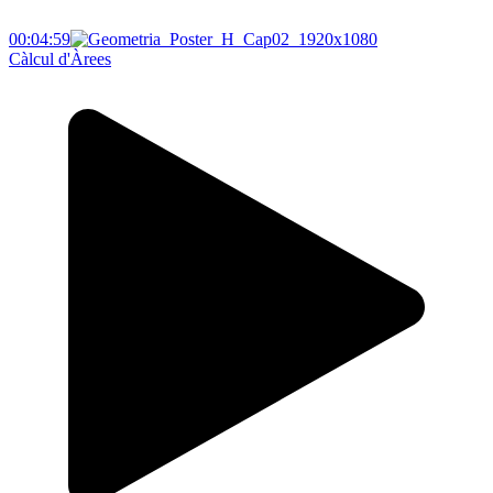
00:04:59
Càlcul d'Àrees