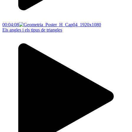
00:04:08
Els angles i els tipus de triangles