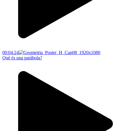
00:04:24
Què és una paràbola?