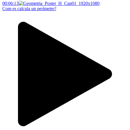
00:06:13
Com es calcula un perímetre?