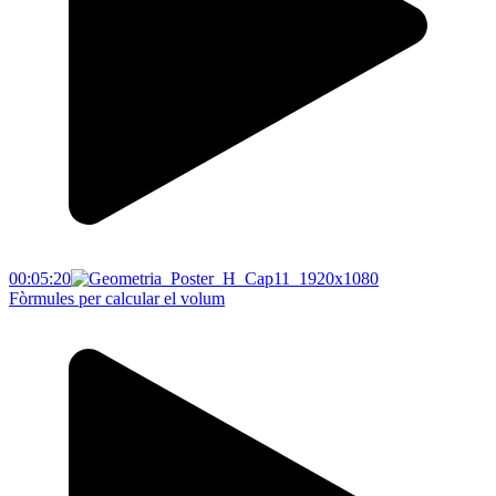
00:05:20
Fòrmules per calcular el volum