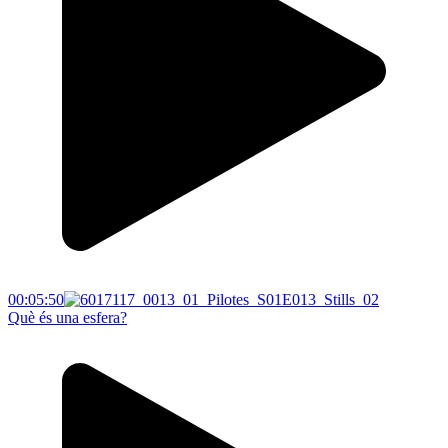
00:05:50
Què és una esfera?