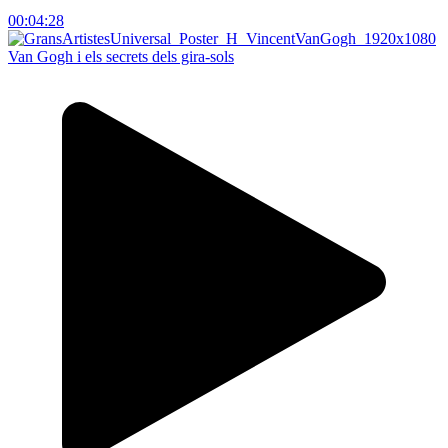
00:04:28
Van Gogh i els secrets dels gira-sols