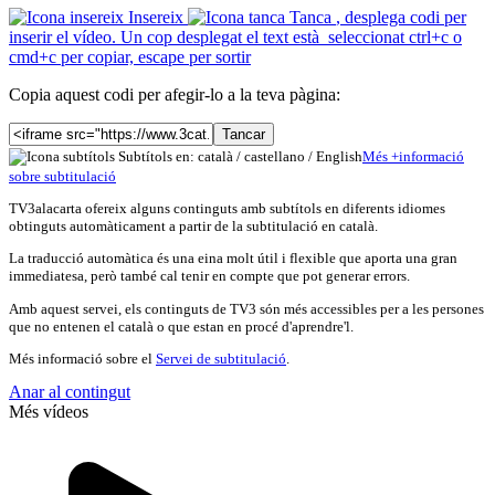
Insereix
Tanca
, desplega codi per
inserir el vídeo. Un cop desplegat el text està seleccionat ctrl+c o
cmd+c per copiar, escape per sortir
Copia aquest codi per afegir-lo a la teva pàgina:
Tancar
Subtítols en: català /
castellano
/
English
Més
+
info
rmació
sobre subtitulació
TV3alacarta ofereix alguns continguts amb subtítols en diferents idiomes
obtinguts automàticament a partir de la subtitulació en català.
La traducció automàtica és una eina molt útil i flexible que aporta una gran
immediatesa, però també cal tenir en compte que pot generar errors.
Amb aquest servei, els continguts de TV3 són més accessibles per a les persones
que no entenen el català o que estan en procé d'aprendre'l.
Més informació sobre el
Servei de subtitulació
.
Anar al contingut
Més vídeos