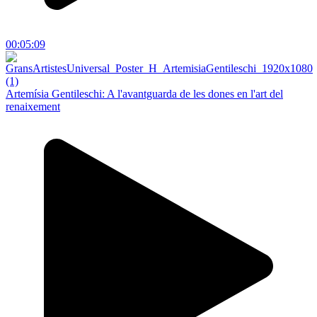
00:05:09
Artemísia Gentileschi: A l'avantguarda de les dones en l'art del
renaixement