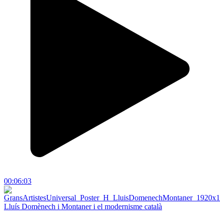
00:06:03
Lluís Domènech i Montaner i el modernisme català