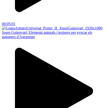
00:05:01
Josep Guinovart: Elements naturals i textures per evocar els
paisatges d'Agramunt