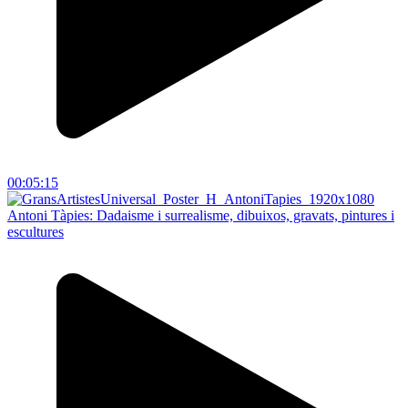
00:05:15
Antoni Tàpies: Dadaisme i surrealisme, dibuixos, gravats, pintures i
escultures