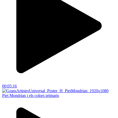
00:05:16
Piet Mondrian i els colors primaris