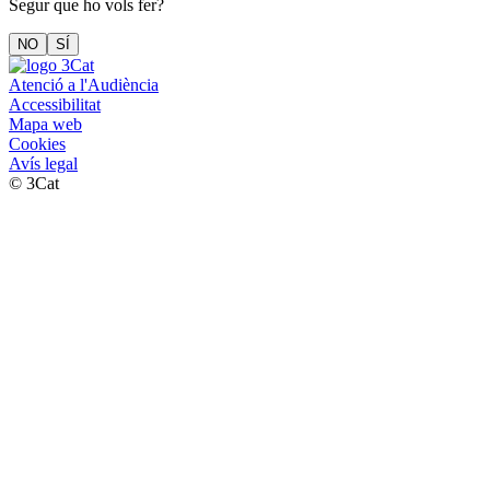
Segur que ho vols fer?
NO
SÍ
Atenció a l'Audiència
Accessibilitat
Mapa web
Cookies
Avís legal
© 3Cat