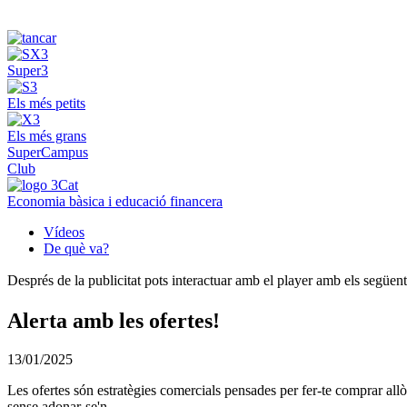
Super3
Els més petits
Els més grans
SuperCampus
Club
Economia bàsica i educació financera
Vídeos
De què va?
Després de la publicitat pots interactuar amb el player amb els següen
Alerta amb les ofertes!
13/01/2025
Les ofertes són estratègies comercials pensades per fer-te comprar allò
sense adonar-se'n.