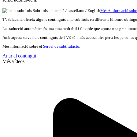
Subtítols en: català /
castellano
/
English
Més
+
info
rmació sobr
TV3alacarta ofereix alguns continguts amb subtítols en diferents idiomes obtingut
La traducció automàtica és una eina molt útil i flexible que aporta una gran immed
Amb aquest servei, els continguts de TV3 són més accessibles per a les persones qu
Més informació sobre el
Servei de subtitulació
.
Anar al contingut
Més vídeos