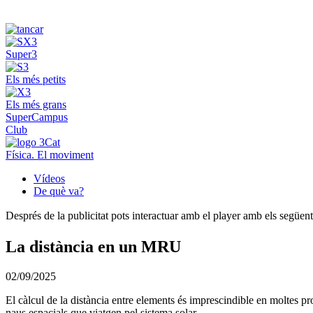
Super3
Els més petits
Els més grans
SuperCampus
Club
Física. El moviment
Vídeos
De què va?
Després de la publicitat pots interactuar amb el player amb els següen
La distància en un MRU
02/09/2025
El càlcul de la distància entre elements és imprescindible en moltes pr
naus espacials que viatgen pel sistema solar.