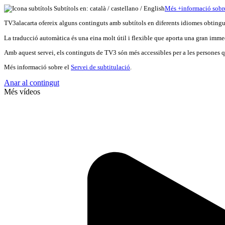
Subtítols en: català /
castellano
/
English
Més
+
info
rmació sobr
TV3alacarta ofereix alguns continguts amb subtítols en diferents idiomes obtingut
La traducció automàtica és una eina molt útil i flexible que aporta una gran immed
Amb aquest servei, els continguts de TV3 són més accessibles per a les persones qu
Més informació sobre el
Servei de subtitulació
.
Anar al contingut
Més vídeos