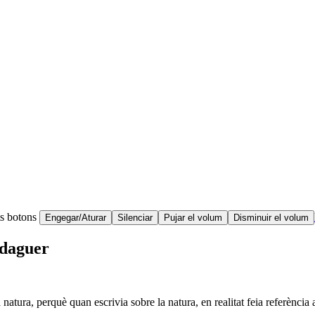
ts botons
Engegar/Aturar
Silenciar
Pujar el volum
Disminuir el volum
rdaguer
 natura, perquè quan escrivia sobre la natura, en realitat feia referènci