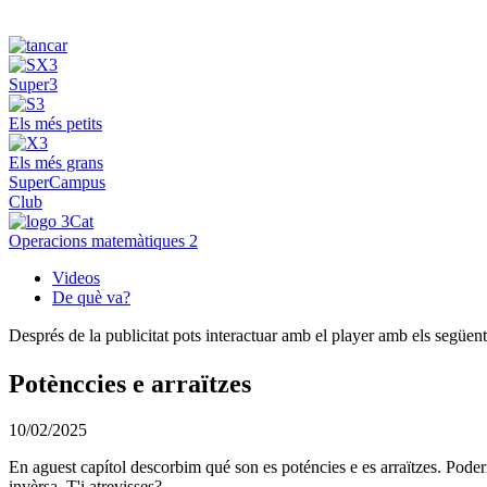
Super3
Els més petits
Els més grans
SuperCampus
Club
Operacions matemàtiques 2
Videos
De què va?
Després de la publicitat pots interactuar amb el player amb els següen
Potènccies e arraïtzes
10/02/2025
En aguest capítol descorbim qué son es poténcies e es arraïtzes. Poderí
invèrsa. T'i atrevisses?