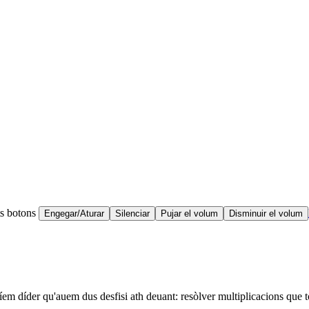
ts botons
Engegar/Aturar
Silenciar
Pujar el volum
Disminuir el volum
em díder qu'auem dus desfisi ath deuant: resòlver multiplicacions que to