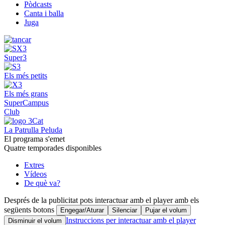
Pòdcasts
Canta i balla
Juga
Super3
Els més petits
Els més grans
SuperCampus
Club
La Patrulla Peluda
El programa s'emet
Quatre temporades disponibles
Extres
Vídeos
De què va?
Després de la publicitat pots interactuar amb el player amb els
següents botons
Engegar/Aturar
Silenciar
Pujar el volum
Instruccions per interactuar amb el player
Disminuir el volum