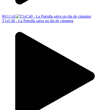
00:11:41
T1xC40 - La Patrulla salva un dia de càmping