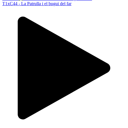
T1xC44 - La Patrulla i el bugui del far