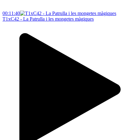
00:11:40
T1xC42 - La Patrulla i les mongetes màgiques