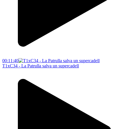
00:11:40
T1xC34 - La Patrulla salva un supercadell