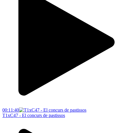
00:11:40
T1xC47 - El concurs de pastissos