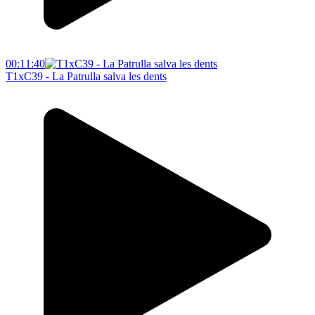
00:11:40
T1xC39 - La Patrulla salva les dents