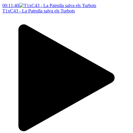
00:11:40
T1xC43 - La Patrulla salva els Turbots