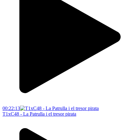
00:22:13
T1xC48 - La Patrulla i el tresor pirata