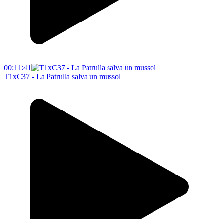
00:11:41
T1xC37 - La Patrulla salva un mussol