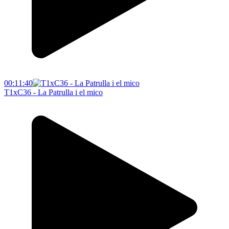
00:11:40
T1xC36 - La Patrulla i el mico