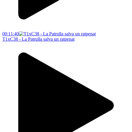
00:11:40
T1xC38 - La Patrulla salva un ratpenat