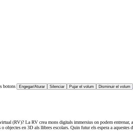
ts botons
Engegar/Aturar
Silenciar
Pujar el volum
Disminuir el volum
at virtual (RV)? La RV crea mons digitals immersius on podem entrenar, 
s o objectes en 3D als llibres escolars. Quin futur els espera a aquestes 