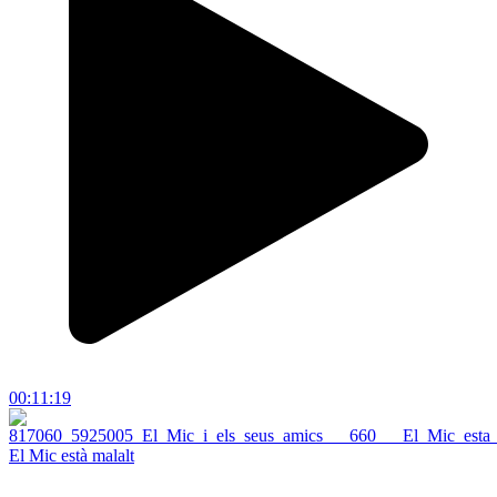
00:11:19
El Mic està malalt