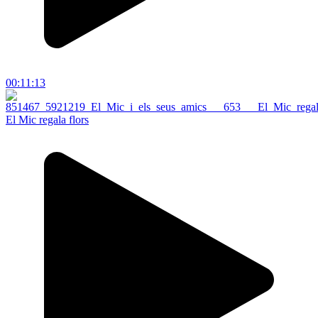
00:11:13
El Mic regala flors