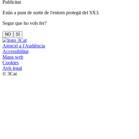
Publicitat
Estàs a punt de sortir de l'entorn protegit del SX3.
Segur que ho vols fer?
NO
SÍ
Atenció a l'Audiència
Accessibilitat
Mapa web
Cookies
Avís legal
© 3Cat