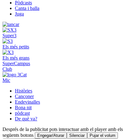
Pòdcasts
Canta i balla
Juga
Super3
Els més petits
Els més grans
SuperCampus
Club
Mic
Històries
Cançoner
Endevinalles
Bona nit
pòdcast
De què va?
Després de la publicitat pots interactuar amb el player amb els
següents botons
Engegar/Aturar
Silenciar
Pujar el volum