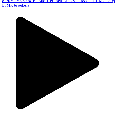
El Mic té gelosia