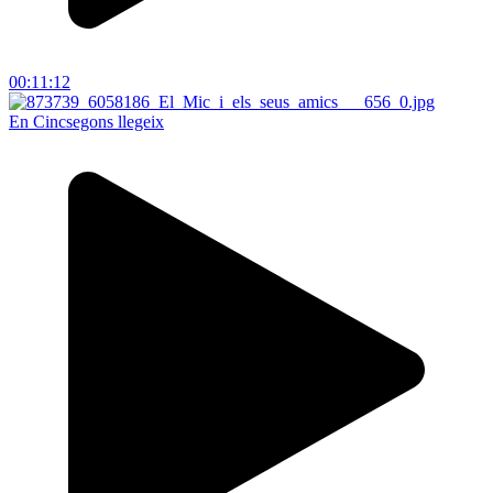
00:11:12
En Cincsegons llegeix