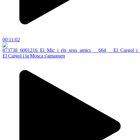
00:11:02
El Cargol i la Mosca s'amaguen