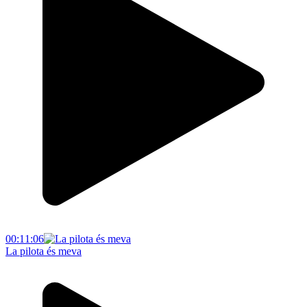
00:11:06
La pilota és meva