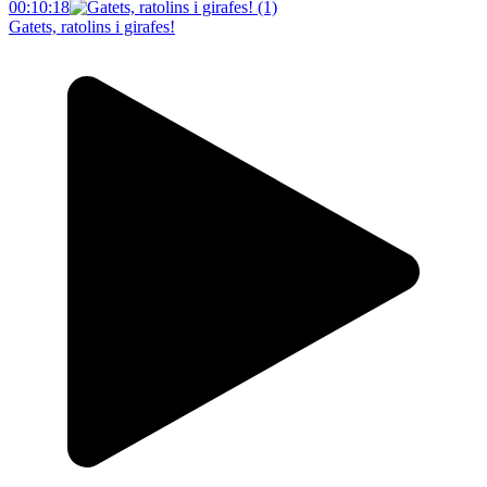
00:10:18
Gatets, ratolins i girafes!