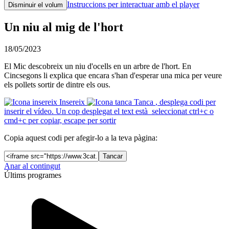
Instruccions per interactuar amb el player
Disminuir el volum
Un niu al mig de l'hort
18/05/2023
El Mic descobreix un niu d'ocells en un arbre de l'hort. En
Cincsegons li explica que encara s'han d'esperar una mica per veure
els pollets sortir de dintre els ous.
Insereix
Tanca
, desplega codi per
inserir el vídeo. Un cop desplegat el text està seleccionat ctrl+c o
cmd+c per copiar, escape per sortir
Copia aquest codi per afegir-lo a la teva pàgina:
Tancar
Anar al contingut
Últims programes