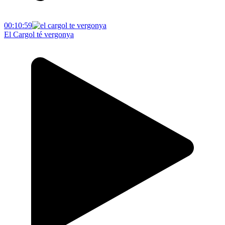
00:10:59
El Cargol té vergonya