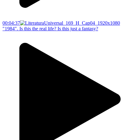
00:04:37
"1984". Is this the real life? Is this just a fantasy?