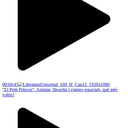
00:04:45
"El Petit Príncep". Amistat, filosofia i viatges espacials, què més
voleu?