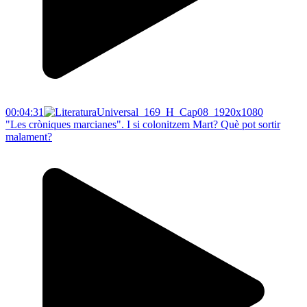
00:04:31
"Les cròniques marcianes". I si colonitzem Mart? Què pot sortir
malament?