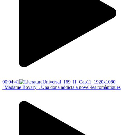
00:04:41
"Madame Bovary". Una dona addicta a novel·les romàntiques