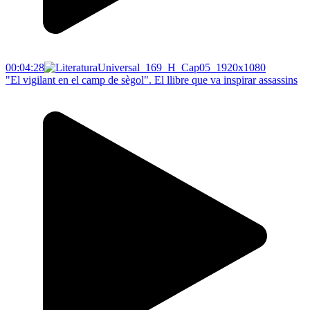
00:04:28
"El vigilant en el camp de sègol". El llibre que va inspirar assassins