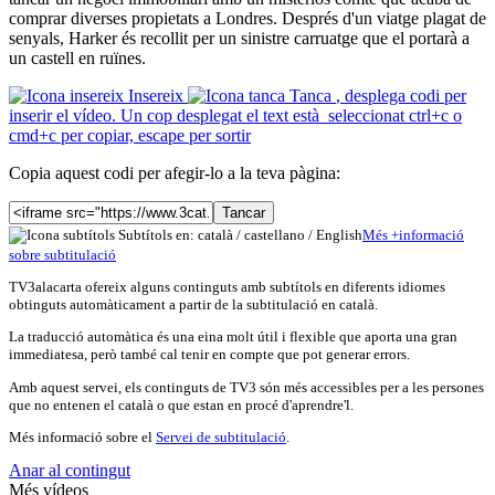
comprar diverses propietats a Londres. Després d'un viatge plagat de
senyals, Harker és recollit per un sinistre carruatge que el portarà a
un castell en ruïnes.
Insereix
Tanca
, desplega codi per
inserir el vídeo. Un cop desplegat el text està seleccionat ctrl+c o
cmd+c per copiar, escape per sortir
Copia aquest codi per afegir-lo a la teva pàgina:
Tancar
Subtítols en: català /
castellano
/
English
Més
+
info
rmació
sobre subtitulació
TV3alacarta ofereix alguns continguts amb subtítols en diferents idiomes
obtinguts automàticament a partir de la subtitulació en català.
La traducció automàtica és una eina molt útil i flexible que aporta una gran
immediatesa, però també cal tenir en compte que pot generar errors.
Amb aquest servei, els continguts de TV3 són més accessibles per a les persones
que no entenen el català o que estan en procé d'aprendre'l.
Més informació sobre el
Servei de subtitulació
.
Anar al contingut
Més vídeos