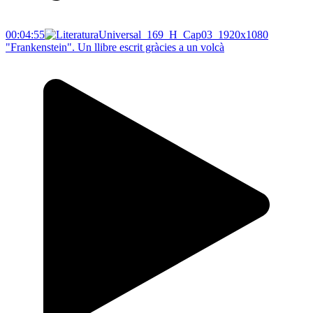
00:04:55
"Frankenstein". Un llibre escrit gràcies a un volcà