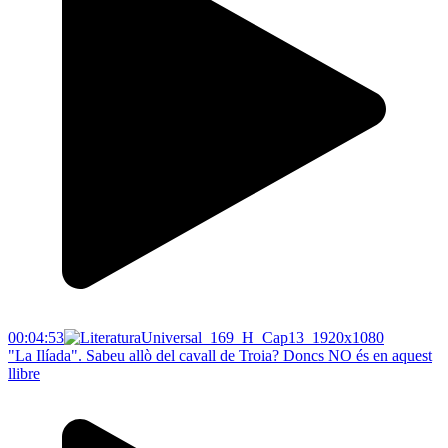
00:04:53
"La Ilíada". Sabeu allò del cavall de Troia? Doncs NO és en aquest
llibre