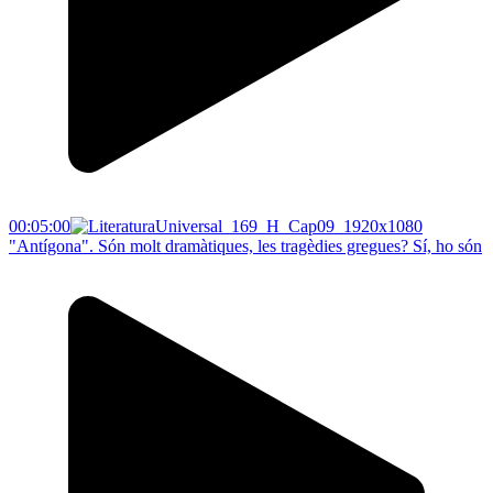
00:05:00
"Antígona". Són molt dramàtiques, les tragèdies gregues? Sí, ho són