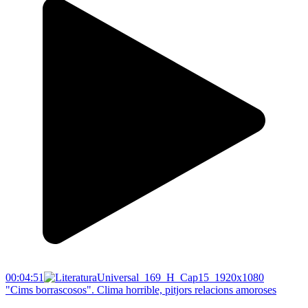
00:04:51
"Cims borrascosos". Clima horrible, pitjors relacions amoroses