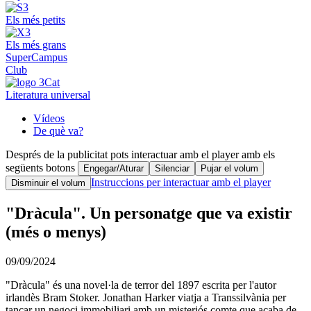
Els més petits
Els més grans
SuperCampus
Club
Literatura universal
Vídeos
De què va?
Després de la publicitat pots interactuar amb el player amb els
següents botons
Engegar/Aturar
Silenciar
Pujar el volum
Instruccions per interactuar amb el player
Disminuir el volum
"Dràcula". Un personatge que va existir
(més o menys)
09/09/2024
"Dràcula" és una novel·la de terror del 1897 escrita per l'autor
irlandès Bram Stoker. Jonathan Harker viatja a Transsilvània per
tancar un negoci immobiliari amb un misteriós comte que acaba de