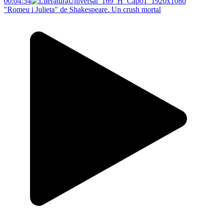
00:04:54
"Romeu i Julieta" de Shakespeare. Un crush mortal