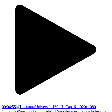
00:04:55
"Crònica d'una mort anunciada". L'espòiler més gran de la història