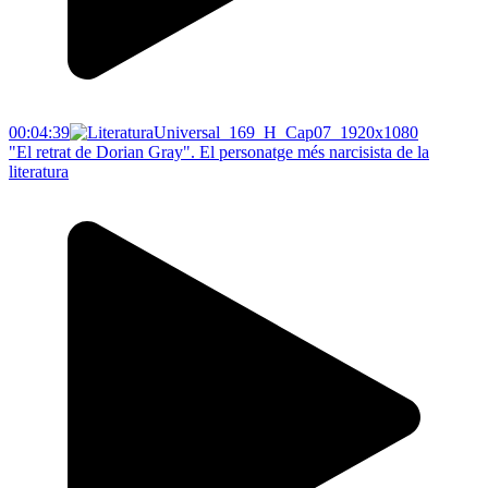
00:04:39
"El retrat de Dorian Gray". El personatge més narcisista de la
literatura