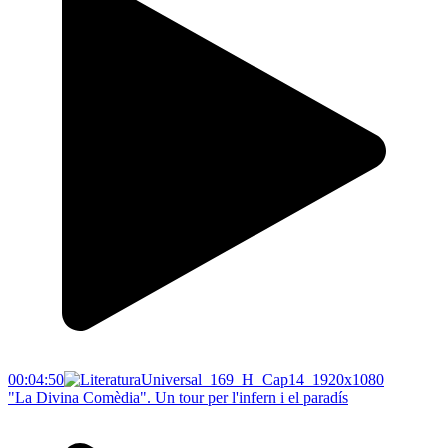
00:04:50
"La Divina Comèdia". Un tour per l'infern i el paradís