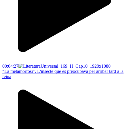
00:04:27
"La metamorfosi". L'insecte que es preocupava per arribar tard a la
feina