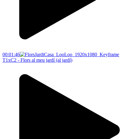
00:01:46
T1xC2 - Flors al meu jardí (al jardí)