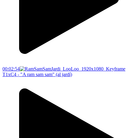
00:02:54
T1xC4 - "A ram sam sam" (al jardí)