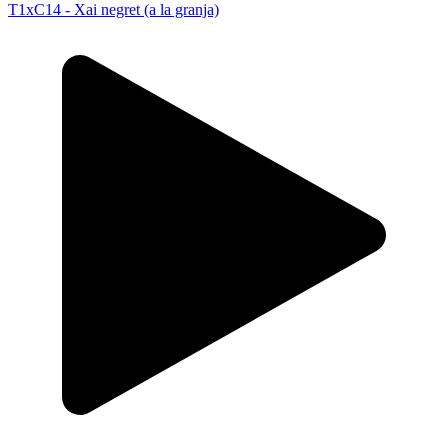
T1xC14 - Xai negret (a la granja)