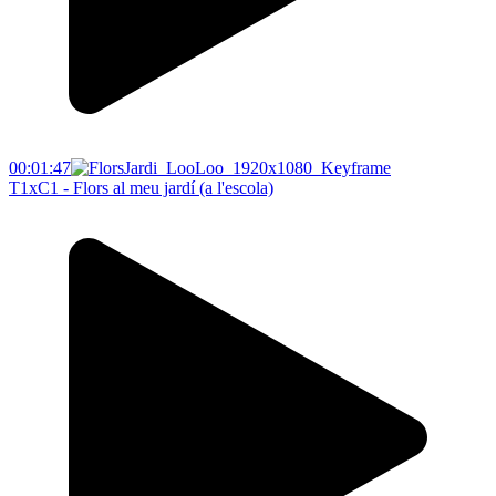
00:01:47
T1xC1 - Flors al meu jardí (a l'escola)