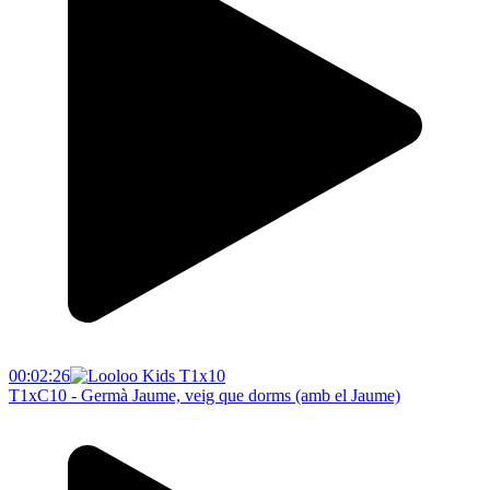
00:02:26
T1xC10 - Germà Jaume, veig que dorms (amb el Jaume)