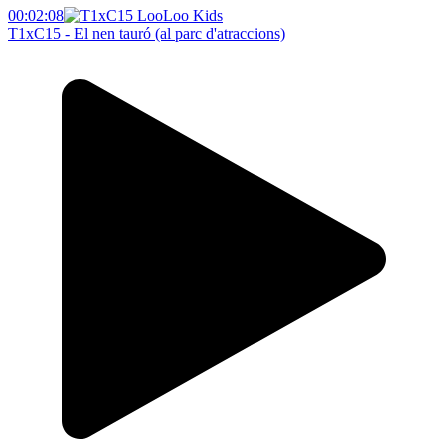
00:02:08
T1xC15 - El nen tauró (al parc d'atraccions)