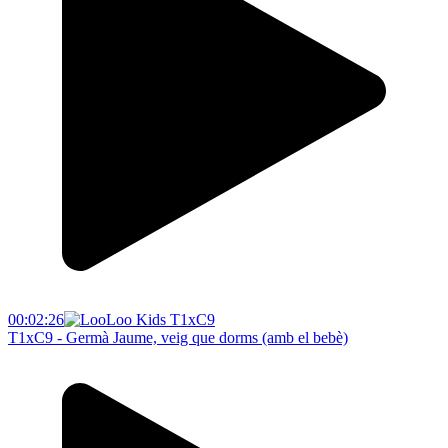
00:02:26
T1xC9 - Germà Jaume, veig que dorms (amb el bebè)