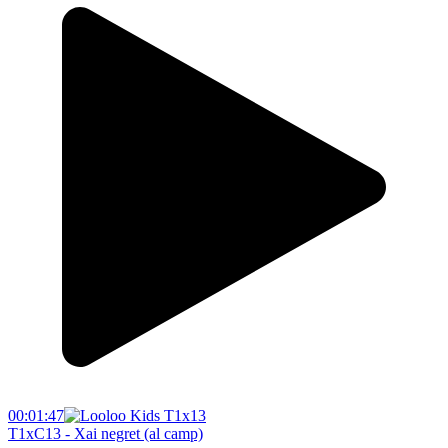
00:01:47
T1xC13 - Xai negret (al camp)