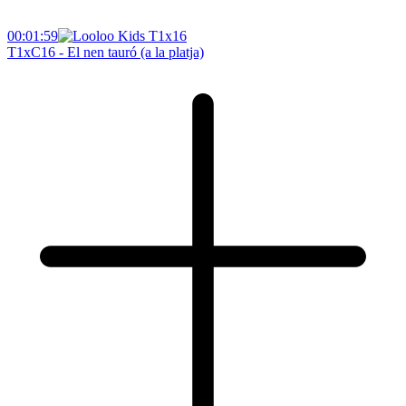
00:01:59
T1xC16 - El nen tauró (a la platja)