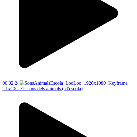
00:02:24
T1xC6 - Els sons dels animals (a l'escola)