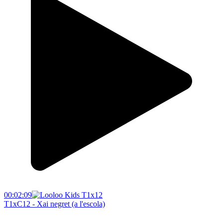
00:02:09
T1xC12 - Xai negret (a l'escola)