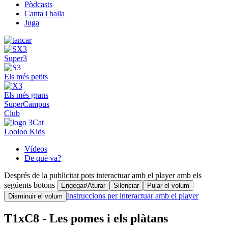
Pòdcasts
Canta i balla
Juga
Super3
Els més petits
Els més grans
SuperCampus
Club
Looloo Kids
Vídeos
De què va?
Després de la publicitat pots interactuar amb el player amb els
següents botons
Engegar/Aturar
Silenciar
Pujar el volum
Instruccions per interactuar amb el player
Disminuir el volum
T1xC8 - Les pomes i els plàtans