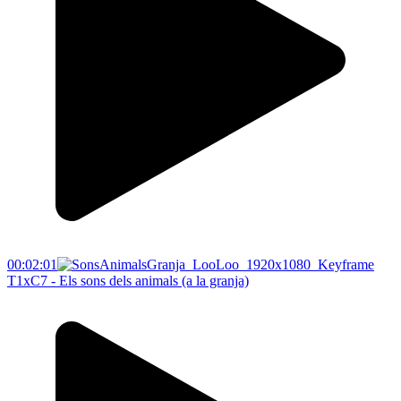
00:02:01
T1xC7 - Els sons dels animals (a la granja)