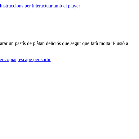
Instruccions per interactuar amb el player
rar un pastís de plàtan deliciós que segur que farà molta il·lusió a
r copiar, escape per sortir