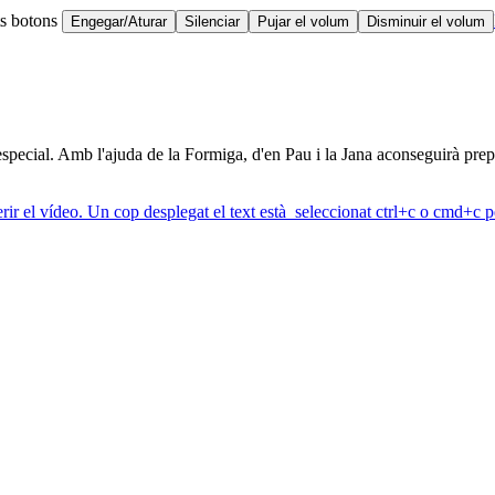
ts botons
Engegar/Aturar
Silenciar
Pujar el volum
Disminuir el volum
especial. Amb l'ajuda de la Formiga, d'en Pau i la Jana aconseguirà prepa
erir el vídeo. Un cop desplegat el text està seleccionat ctrl+c o cmd+c pe