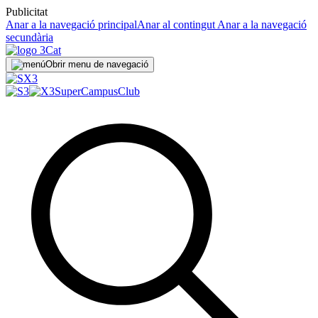
Publicitat
Anar a la navegació principal
Anar al contingut
Anar a la navegació
secundària
Obrir menu de navegació
SuperCampus
Club