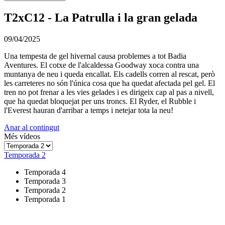
T2xC12 - La Patrulla i la gran gelada
09/04/2025
Una tempesta de gel hivernal causa problemes a tot Badia
Aventures. El cotxe de l'alcaldessa Goodway xoca contra una
muntanya de neu i queda encallat. Els cadells corren al rescat, però
les carreteres no són l'única cosa que ha quedat afectada pel gel. El
tren no pot frenar a les vies gelades i es dirigeix cap al pas a nivell,
que ha quedat bloquejat per uns troncs. El Ryder, el Rubble i
l'Everest hauran d'arribar a temps i netejar tota la neu!
Anar al contingut
Més vídeos
Temporada 2
Temporada 4
Temporada 3
Temporada 2
Temporada 1