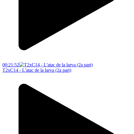
00:21:52
T2xC14 - L'atac de la larva (2a part)