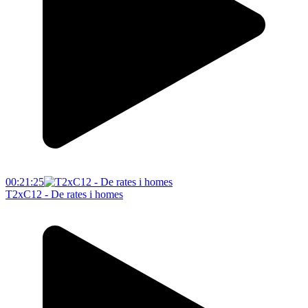
00:21:25
T2xC12 - De rates i homes