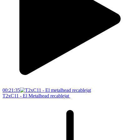
00:21:35
T2xC11 - El Metalhead recablejat