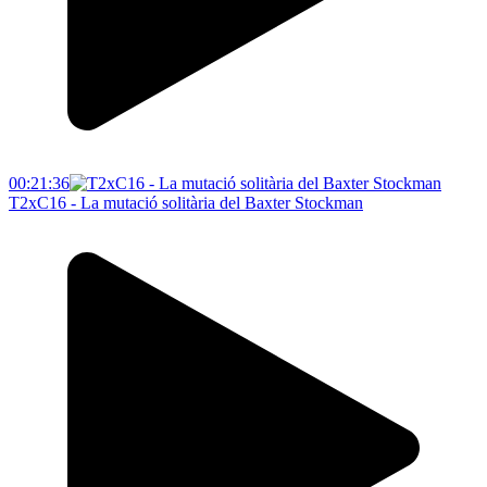
00:21:36
T2xC16 - La mutació solitària del Baxter Stockman