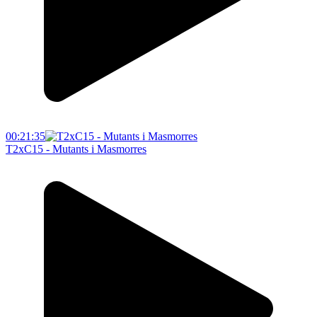
00:21:35
T2xC15 - Mutants i Masmorres