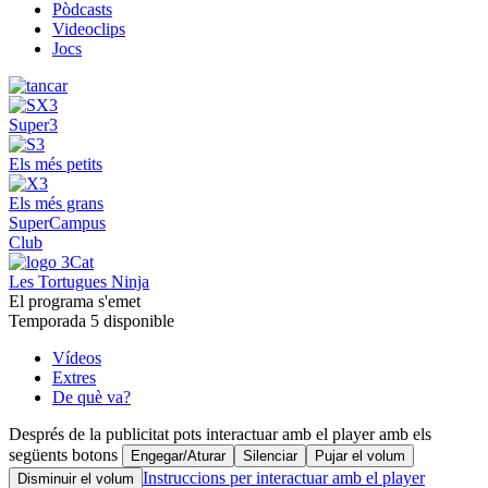
Pòdcasts
Videoclips
Jocs
Super3
Els més petits
Els més grans
SuperCampus
Club
Les Tortugues Ninja
El programa s'emet
Temporada 5 disponible
Vídeos
Extres
De què va?
Després de la publicitat pots interactuar amb el player amb els
següents botons
Engegar/Aturar
Silenciar
Pujar el volum
Instruccions per interactuar amb el player
Disminuir el volum