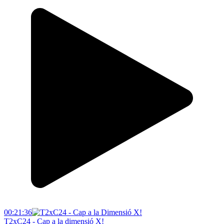
00:21:36
T2xC24 - Cap a la dimensió X!