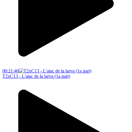
00:21:40
T2xC13 - L'atac de la larva (1a part)