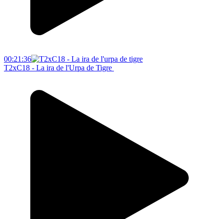
00:21:36
T2xC18 - La ira de l'Urpa de Tigre