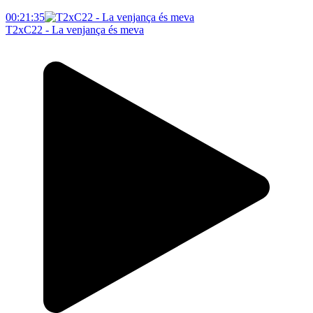
00:21:35
T2xC22 - La venjança és meva