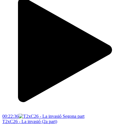
00:22:36
T2xC26 - La invasió (2a part)