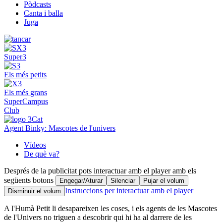
Pòdcasts
Canta i balla
Juga
Super3
Els més petits
Els més grans
SuperCampus
Club
Agent Binky: Mascotes de l'univers
Vídeos
De què va?
Després de la publicitat pots interactuar amb el player amb els
següents botons
Engegar/Aturar
Silenciar
Pujar el volum
Instruccions per interactuar amb el player
Disminuir el volum
A l'Humà Petit li desapareixen les coses, i els agents de les Mascotes
de l'Univers no triguen a descobrir qui hi ha al darrere de les