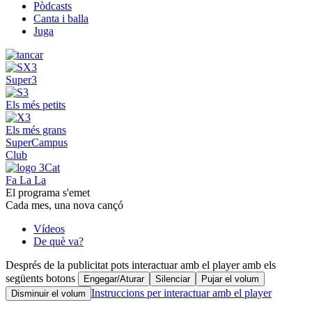
Pòdcasts
Canta i balla
Juga
Super3
Els més petits
Els més grans
SuperCampus
Club
Fa La La
El programa s'emet
Cada mes, una nova cançó
Vídeos
De què va?
Després de la publicitat pots interactuar amb el player amb els
següents botons
Engegar/Aturar
Silenciar
Pujar el volum
Instruccions per interactuar amb el player
Disminuir el volum