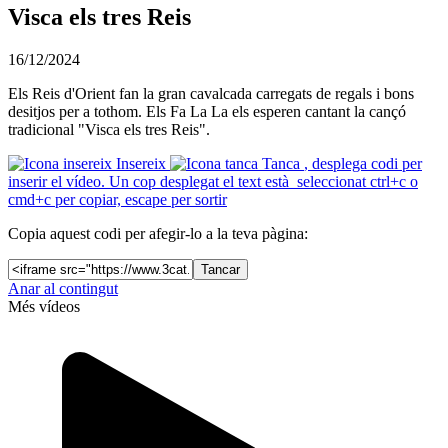
Visca els tres Reis
16/12/2024
Els Reis d'Orient fan la gran cavalcada carregats de regals i bons
desitjos per a tothom. Els Fa La La els esperen cantant la cançó
tradicional "Visca els tres Reis".
Insereix
Tanca
, desplega codi per
inserir el vídeo. Un cop desplegat el text està seleccionat ctrl+c o
cmd+c per copiar, escape per sortir
Copia aquest codi per afegir-lo a la teva pàgina:
Tancar
Anar al contingut
Més vídeos