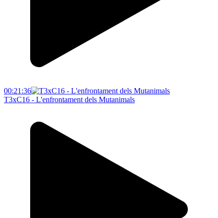
00:21:36
T3xC16 - L'enfrontament dels Mutanimals