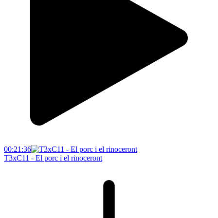
00:21:36
T3xC11 - El porc i el rinoceront