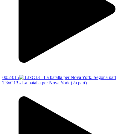
00:23:15
T3xC13 - La batalla per Nova York (2a part)