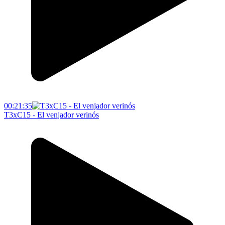
00:21:35
T3xC15 - El venjador verinós