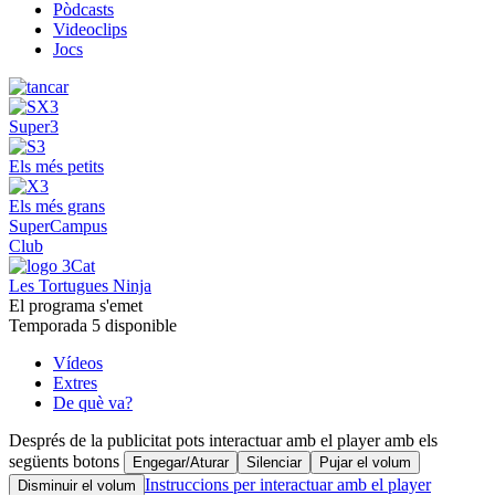
Pòdcasts
Videoclips
Jocs
Super3
Els més petits
Els més grans
SuperCampus
Club
Les Tortugues Ninja
El programa s'emet
Temporada 5 disponible
Vídeos
Extres
De què va?
Després de la publicitat pots interactuar amb el player amb els
següents botons
Engegar/Aturar
Silenciar
Pujar el volum
Instruccions per interactuar amb el player
Disminuir el volum