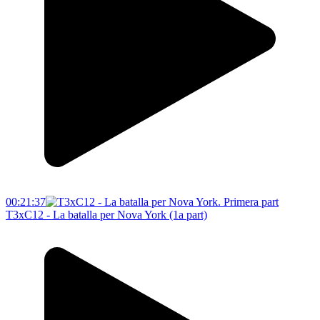
00:21:37
T3xC12 - La batalla per Nova York (1a part)