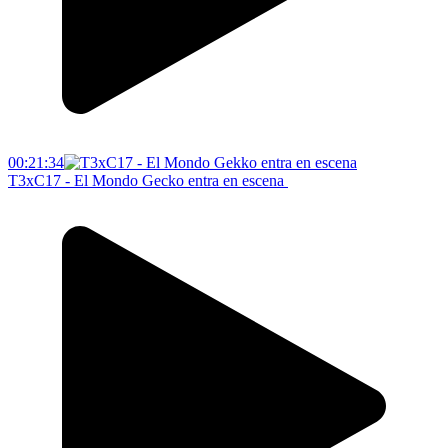
00:21:34
T3xC17 - El Mondo Gecko entra en escena