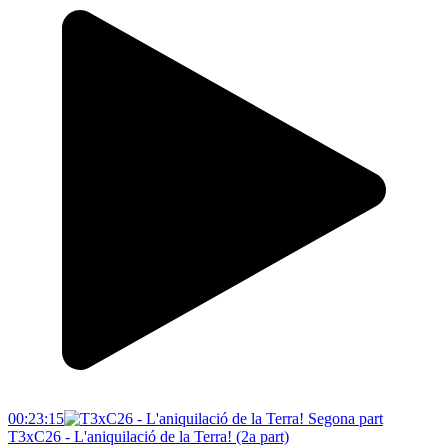
00:23:15
T3xC26 - L'aniquilació de la Terra! (2a part)