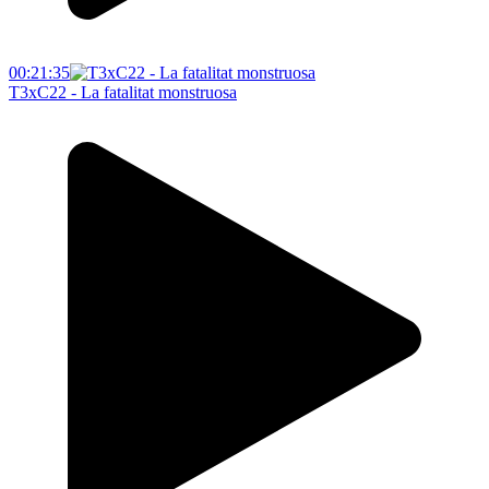
00:21:35
T3xC22 - La fatalitat monstruosa