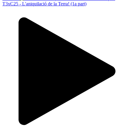
T3xC25 - L'aniquilació de la Terra! (1a part)