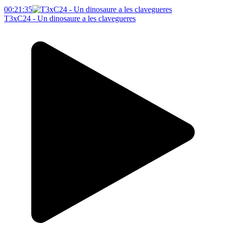
00:21:35
T3xC24 - Un dinosaure a les clavegueres