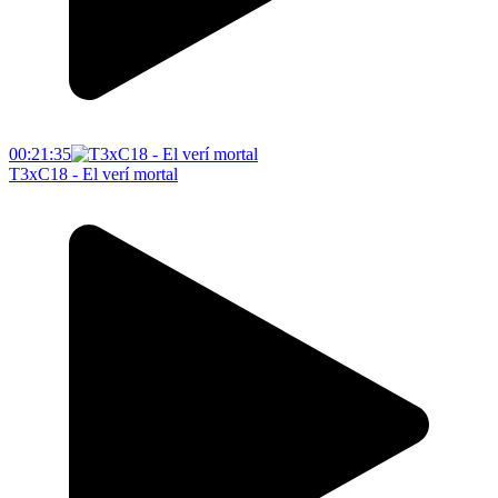
00:21:35
T3xC18 - El verí mortal