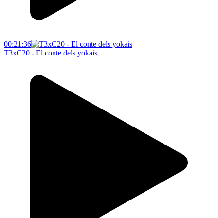
00:21:36
T3xC20 - El conte dels yokais