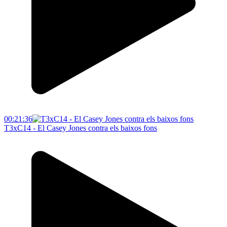
00:21:36
T3xC14 - El Casey Jones contra els baixos fons