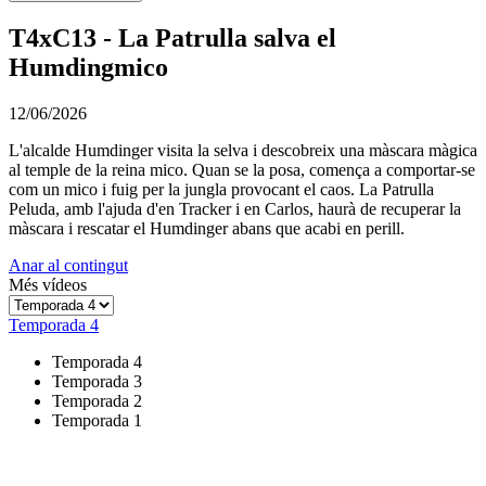
T4xC13 - La Patrulla salva el
Humdingmico
12/06/2026
L'alcalde Humdinger visita la selva i descobreix una màscara màgica
al temple de la reina mico. Quan se la posa, comença a comportar-se
com un mico i fuig per la jungla provocant el caos. La Patrulla
Peluda, amb l'ajuda d'en Tracker i en Carlos, haurà de recuperar la
màscara i rescatar el Humdinger abans que acabi en perill.
Anar al contingut
Més vídeos
Temporada 4
Temporada 4
Temporada 3
Temporada 2
Temporada 1