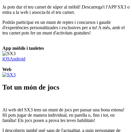
Ja pots dur el teu carnet de súper al mòbil! Descarrega't l'APP SX3 o
entra a la web i associa-hi el teu carnet.
Podràs participar en un munt de reptes i concursos i gaudir
d'experiències personalitzades i exclusives per a tu! A més, amb el
teu carnet pots fer un munt d'activitats gratuïtes!
App mòbils i tauletes
iOS
Android
Web
Tot un món de jocs
Al web del SX3 tens un munt de jocs per passar una bona estona!
Hi pots jugar de manera individual, en parella o, fins i tot, en
família! Els jocs posen a prova les teves habilitats!
I descobreix també què saps de l'actualitat, a quin personatge de