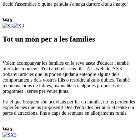
ficció t'assembles o quina paraula s'amaga darrere d'una imatge!
Web
Tot un món per a les famílies
Volem acompanyar les famílies en la seva tasca d'educar i també
oferir-los moments d'oci amb els seus fills. A la web del SX3
trobareu articles que us poden ajudar a entendre alguns dels
comportaments dels vostres fills o resoldre alguns dubtes. També
recomanacions de llibres, manualitats o algunes propostes de
programes i sèries per veure junts.
I si el que busqueu són activitats per fer en família, no us perdeu les
experiències que us proposem! Des d'entrades per anar al teatre o a
parcs d'atraccions, fins a caps de setmana en allotjaments rurals.
Web