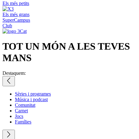
Els més petits
Els més grans
SuperCampus
Club
TOT UN MÓN
A LES TEVES
MANS
Destaquem:
Sèries i programes
Música i podcast
Comunitat
Carnet
Jocs
Famílies