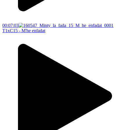
00:07:03
T1xC15 - M'he enfadat