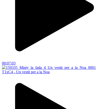
00:07:03
T1xC4 - Un vestit per a la Noa