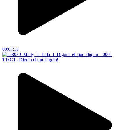
00:07:18
T1xC1 - Diguin el que diguin!