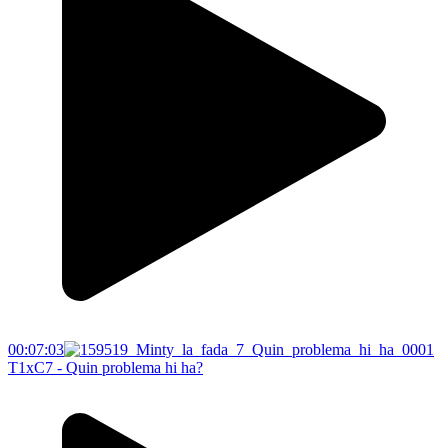
00:07:03
T1xC7 - Quin problema hi ha?