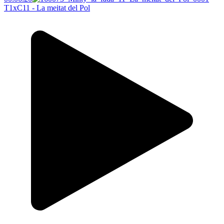
T1xC11 - La meitat del Pol