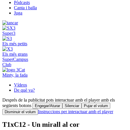
Pòdcasts
Canta i balla
Juga
Super3
Els més petits
Els més grans
SuperCampus
Club
Minty, la fada
Vídeos
De què va?
Després de la publicitat pots interactuar amb el player amb els
següents botons
Engegar/Aturar
Silenciar
Pujar el volum
Instruccions per interactuar amb el player
Disminuir el volum
T1xC12 - Un mirall al cor