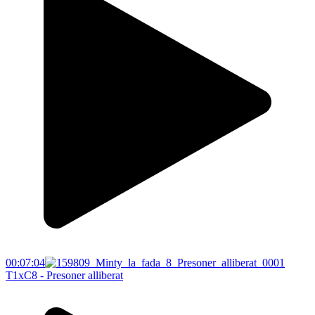
00:07:04
T1xC8 - Presoner alliberat