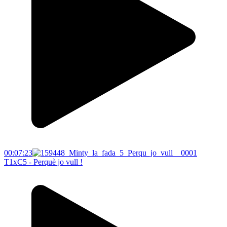
00:07:23
T1xC5 - Perquè jo vull !