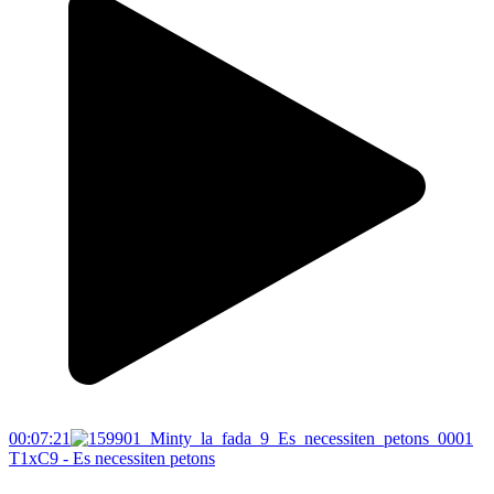
00:07:21
T1xC9 - Es necessiten petons