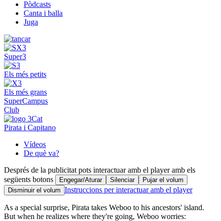
Pòdcasts
Canta i balla
Juga
Super3
Els més petits
Els més grans
SuperCampus
Club
Pirata i Capitano
Vídeos
De què va?
Després de la publicitat pots interactuar amb el player amb els
següents botons
Engegar/Aturar
Silenciar
Pujar el volum
Instruccions per interactuar amb el player
Disminuir el volum
As a special surprise, Pirata takes Weboo to his ancestors' island.
But when he realizes where they're going, Weboo worries: