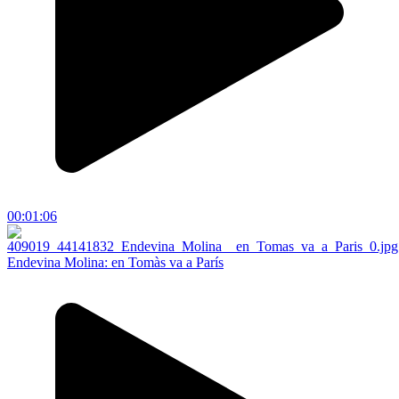
00:01:06
Endevina Molina: en Tomàs va a París