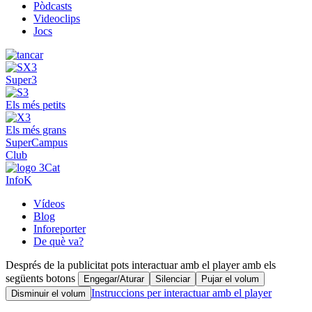
Pòdcasts
Videoclips
Jocs
Super3
Els més petits
Els més grans
SuperCampus
Club
InfoK
Vídeos
Blog
Inforeporter
De què va?
Després de la publicitat pots interactuar amb el player amb els
següents botons
Engegar/Aturar
Silenciar
Pujar el volum
Instruccions per interactuar amb el player
Disminuir el volum