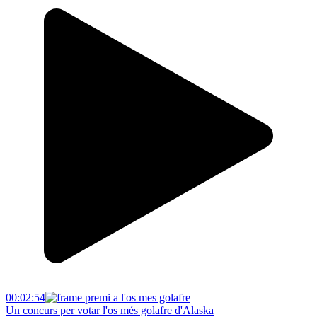
00:02:54
Un concurs per votar l'os més golafre d'Alaska