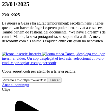
23/01/2025
23/01/2025
La guerra a Gaza s'ha aturat temporalment: escoltem nens i nenes
que en van haver de fugir i esperen poder tornar aviat a casa seva.
També parlem de l'estrena del documental "We have a dream" i de
com la Maude, la seva protagonista, se supera dia a dia. A més,
descobrim com els animals s'ajuden entre ells quan ho necessiten.
Insereix
Tanca
, desplega codi per
inserir el vídeo. Un cop desplegat el text està seleccionat ctrl+c o
cmd+c per copiar, escape per sortir
Copia aquest codi per afegir-lo a la teva pàgina:
Tancar
Anar al contingut
Clips