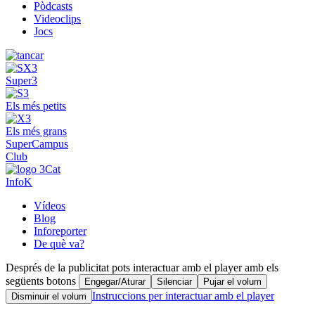
Pòdcasts
Videoclips
Jocs
Super3
Els més petits
Els més grans
SuperCampus
Club
InfoK
Vídeos
Blog
Inforeporter
De què va?
Després de la publicitat pots interactuar amb el player amb els
següents botons
Engegar/Aturar
Silenciar
Pujar el volum
Instruccions per interactuar amb el player
Disminuir el volum