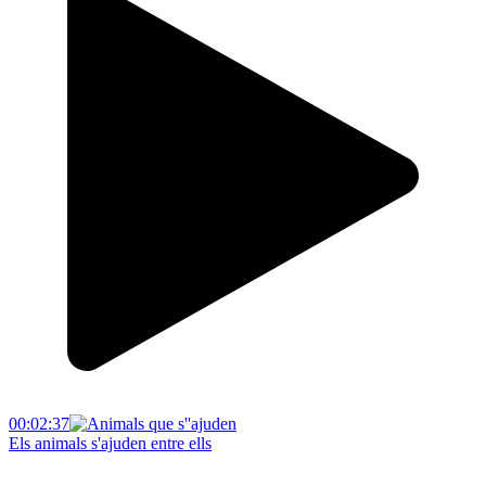
00:02:37
Els animals s'ajuden entre ells