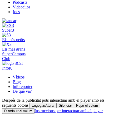
Pòdcasts
Videoclips
Jocs
Super3
Els més petits
Els més grans
SuperCampus
Club
InfoK
Vídeos
Blog
Inforeporter
De què va?
Després de la publicitat pots interactuar amb el player amb els
següents botons
Engegar/Aturar
Silenciar
Pujar el volum
Instruccions per interactuar amb el player
Disminuir el volum