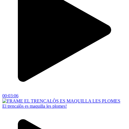
00:03:06
El trencalòs es maquilla les plomes!