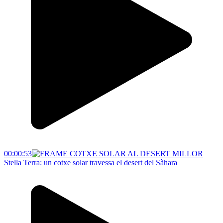
00:00:53
Stella Terra: un cotxe solar travessa el desert del Sàhara