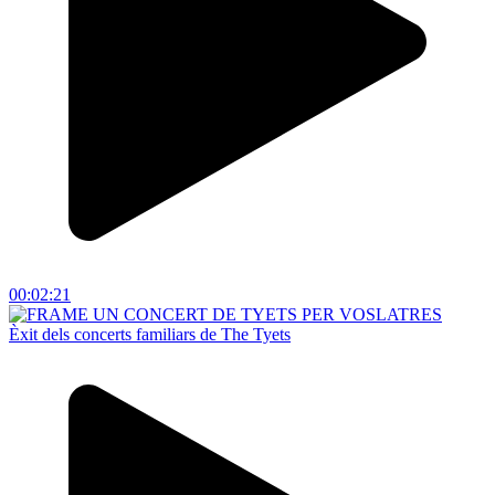
00:02:21
Èxit dels concerts familiars de The Tyets