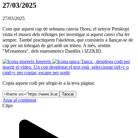
27/03/2025
27/03/2025
Com que aquest cap de setmana canvia l'hora, el senyor Piriskopi
visita el museu dels rellotges per investigar si aquest canvi s'ha fet
sempre. També practiquem l'skeleton, que consisteix a llançar-se de
cap per un tobogan de gel amb un trineu. A més, sentim
"M'enamora", dels maresmencs Dani6ix i IZZKID.
Insereix
Tanca
, desplega codi per
inserir el vídeo. Un cop desplegat el text està seleccionat ctrl+c o
cmd+c per copiar, escape per sortir
Copia aquest codi per afegir-lo a la teva pàgina:
Tancar
Anar al contingut
Clips