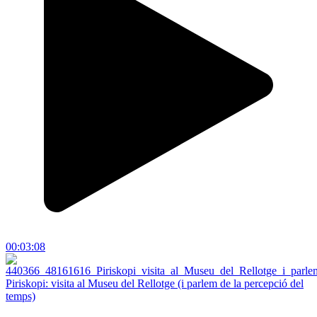
00:03:08
Piriskopi: visita al Museu del Rellotge (i parlem de la percepció del
temps)