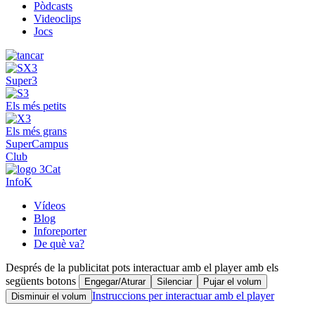
Pòdcasts
Videoclips
Jocs
Super3
Els més petits
Els més grans
SuperCampus
Club
InfoK
Vídeos
Blog
Inforeporter
De què va?
Després de la publicitat pots interactuar amb el player amb els
següents botons
Engegar/Aturar
Silenciar
Pujar el volum
Instruccions per interactuar amb el player
Disminuir el volum