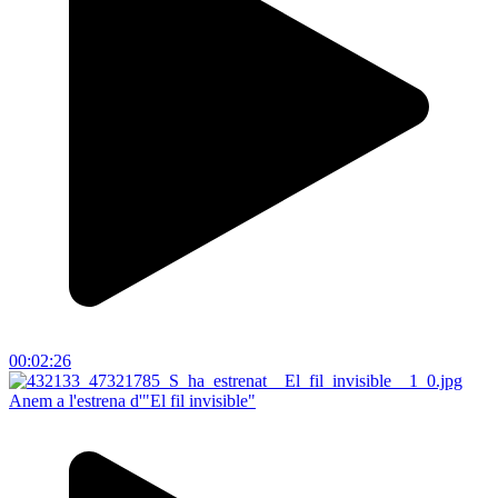
00:02:26
Anem a l'estrena d'"El fil invisible"