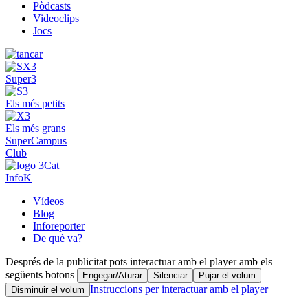
Pòdcasts
Videoclips
Jocs
Super3
Els més petits
Els més grans
SuperCampus
Club
InfoK
Vídeos
Blog
Inforeporter
De què va?
Després de la publicitat pots interactuar amb el player amb els
següents botons
Engegar/Aturar
Silenciar
Pujar el volum
Instruccions per interactuar amb el player
Disminuir el volum