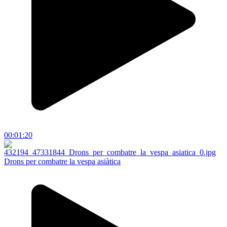
00:01:20
Drons per combatre la vespa asiàtica