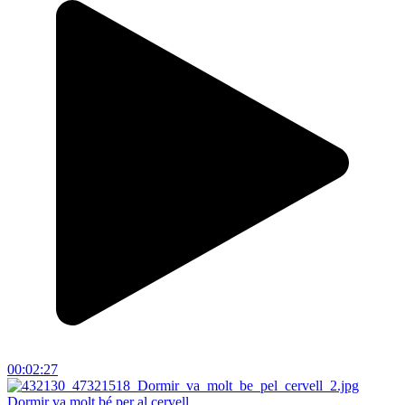
00:02:27
Dormir va molt bé per al cervell