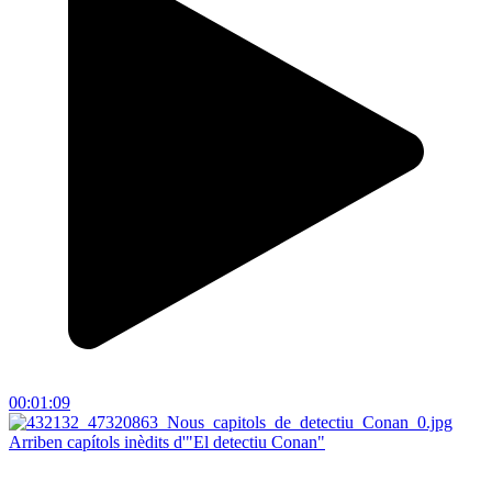
00:01:09
Arriben capítols inèdits d'"El detectiu Conan"