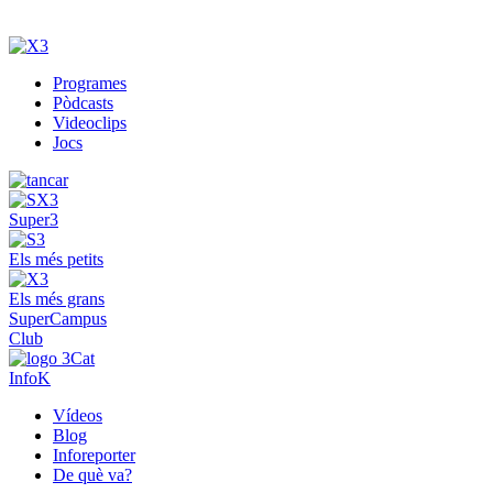
Programes
Pòdcasts
Videoclips
Jocs
Super3
Els més petits
Els més grans
SuperCampus
Club
InfoK
Vídeos
Blog
Inforeporter
De què va?