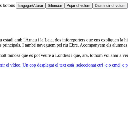
ts botons
Engegar/Aturar
Silenciar
Pujar el volum
Disminuir el volum
stadi amb l'Arnau i la Laia, dos inforeporters que ens expliquen la hist
ures principals. I també naveguem pel riu Ebre. Acompanyem els alumnes
molt famosa que es pot veure a Londres i que, ara, tothom vol anar a ve
erir el vídeo. Un cop desplegat el text està seleccionat ctrl+c o cmd+c pe