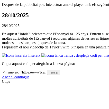
Després de la publicitat pots interactuar amb el player amb els següen
28/10/2025
28/10/2025
En aquest "InfoK" celebrem que l'Espanyol fa 125 anys. Entrem al seu e
moltes curiositats de l'Espanyol i recordem algunes de les seves fig
muletes, unes barques típiques de la zona.
I repassem el nou videoclip de Taylor Swift. S'inspira en una pintura 
Insereix
Tanca
, desplega codi per ins
Copia aquest codi per afegir-lo a la teva pàgina:
Tancar
Anar al contingut
Clips