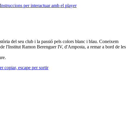
Instruccions per interactuar amb el player
òria del seu club i la passió pels colors blanc i blau. Coneixem
 de l'Institut Ramon Berenguer IV, d'Amposta, a remar a bord de les
ure.
r copiar, escape per sortir