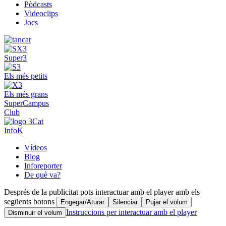
Pòdcasts
Videoclips
Jocs
Super3
Els més petits
Els més grans
SuperCampus
Club
InfoK
Vídeos
Blog
Inforeporter
De què va?
Després de la publicitat pots interactuar amb el player amb els
següents botons
Engegar/Aturar
Silenciar
Pujar el volum
Instruccions per interactuar amb el player
Disminuir el volum