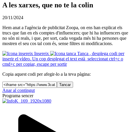
A les xarxes, que no te la colin
20/11/2024
Hem anat a l'agència de publicitat Zoopa, on ens han explicat els
trucs que fan en els comptes d'influencers; que hi ha influencers que
no són ni reals, i que, per sort, cada vegada més hi ha persones que
mostren el seu cos tal com és, sense filtres ni modificacions.
Insereix
Tanca
, desplega codi per
inserir el vídeo. Un cop desplegat el text està seleccionat ctrl+c o
cmd+c per copiar, escape per sortir
Copia aquest codi per afegir-lo a la teva pàgina:
Tancar
Anar al contingut
Programa sencer