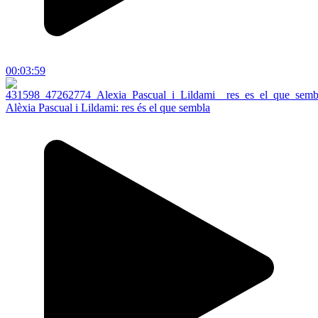
00:03:59
Alèxia Pascual i Lildami: res és el que sembla