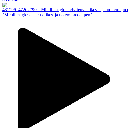
"Mirall màgic: els teus 'likes' ja no em preocupen"