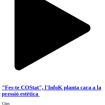
"Fes-te COStat", l'InfoK planta cara a la
pressió estètica
Clips