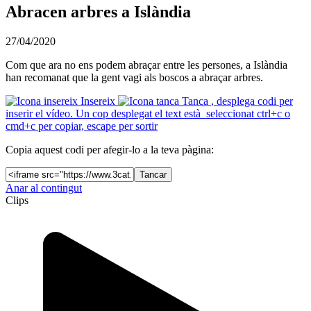
Abracen arbres a Islàndia
27/04/2020
Com que ara no ens podem abraçar entre les persones, a Islàndia
han recomanat que la gent vagi als boscos a abraçar arbres.
Insereix
Tanca
, desplega codi per
inserir el vídeo. Un cop desplegat el text està seleccionat ctrl+c o
cmd+c per copiar, escape per sortir
Copia aquest codi per afegir-lo a la teva pàgina:
Tancar
Anar al contingut
Clips