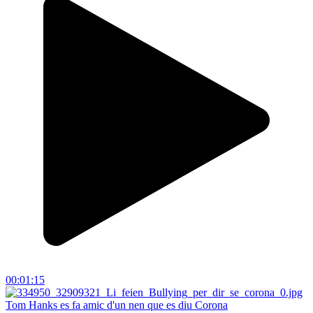
00:01:15
Tom Hanks es fa amic d'un nen que es diu Corona