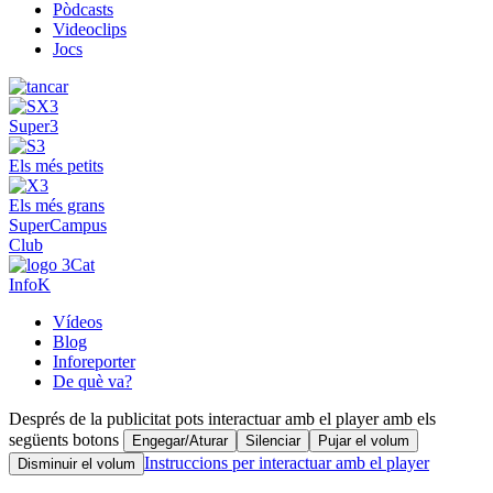
Pòdcasts
Videoclips
Jocs
Super3
Els més petits
Els més grans
SuperCampus
Club
InfoK
Vídeos
Blog
Inforeporter
De què va?
Després de la publicitat pots interactuar amb el player amb els
següents botons
Engegar/Aturar
Silenciar
Pujar el volum
Instruccions per interactuar amb el player
Disminuir el volum