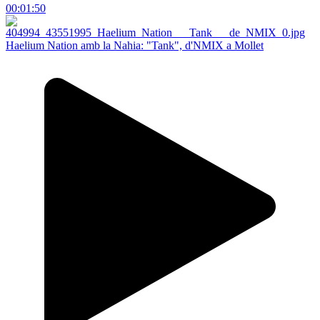
00:01:50
Haelium Nation amb la Nahia: "Tank", d'NMIX a Mollet