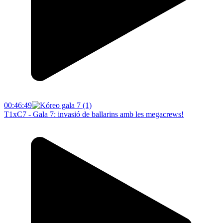
00:46:49
T1xC7 - Gala 7: invasió de ballarins amb les megacrews!