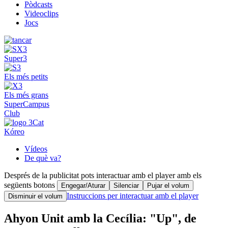
Pòdcasts
Videoclips
Jocs
Super3
Els més petits
Els més grans
SuperCampus
Club
Kóreo
Vídeos
De què va?
Després de la publicitat pots interactuar amb el player amb els
següents botons
Engegar/Aturar
Silenciar
Pujar el volum
Instruccions per interactuar amb el player
Disminuir el volum
Ahyon Unit amb la Cecília: "Up", de