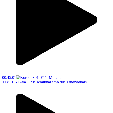
00:45:01
T1xC11 - Gala 11: la semifinal amb duels individuals