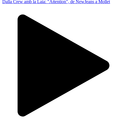
Dalla Crew amb la Laia: "Attention", de NewJeans a Mollet