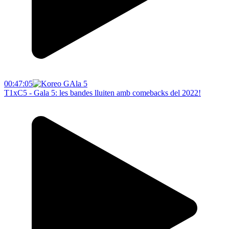
00:47:05
T1xC5 - Gala 5: les bandes lluiten amb comebacks del 2022!