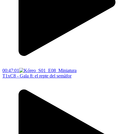
00:47:01
T1xC8 - Gala 8: el repte del semàfor