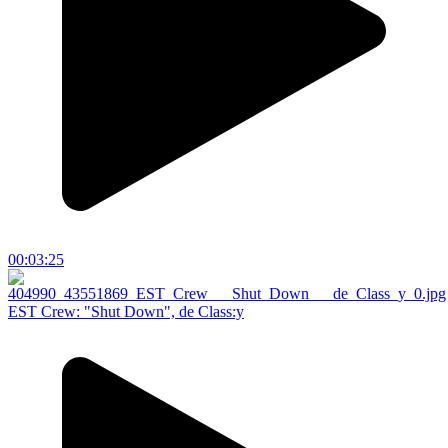
00:03:25
EST Crew: "Shut Down", de Class:y