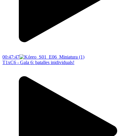
00:47:47
T1xC6 - Gala 6: batalles inidividuals!