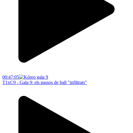
00:47:05
T1xC9 - Gala 9: els passos de ball "infiltrats"