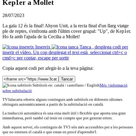
Kep1er a Mollet
28/07/2023
La gala 12 és la final! Ahyon Unit, a la recta final d'un llarg viatge
ple de reptes, s'enfronta amb l'últim cover grupal: "Up", de Kep1er.
Ho fa amb l'ajuda de la Cecilia a Mollet!
Insereix
Tanca
, desplega codi per
inserir el vídeo. Un cop desplegat el text està seleccionat ctrl+c o
cmd+c per copiar, escape per sortir
Copia aquest codi per afegir-lo a la teva pàgina:
Tancar
Subtítols en: català /
castellano
/
English
Més
+
info
rmació
sobre subtitulació
TV3alacarta ofereix alguns continguts amb subtítols en diferents idiomes
obtinguts automàticament a partir de la subtitulació en català.
La traducció automàtica és una eina molt útil i flexible que aporta una gran
immediatesa, però també cal tenir en compte que pot generar errors.
Amb aquest servei, els continguts de TV3 són més accessibles per a les persones
que no entenen el català o que estan en procé d'aprendre'l.