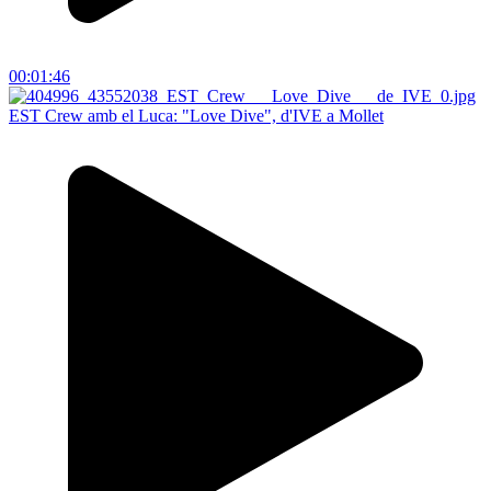
00:01:46
EST Crew amb el Luca: "Love Dive", d'IVE a Mollet