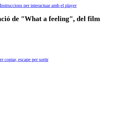
Instruccions per interactuar amb el player
ació de "What a feeling", del film
r copiar, escape per sortir