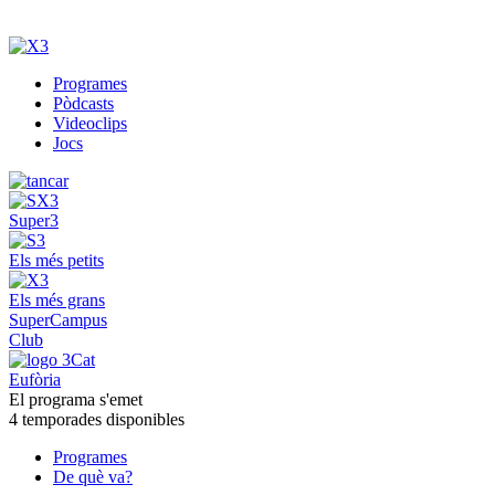
Programes
Pòdcasts
Videoclips
Jocs
Super3
Els més petits
Els més grans
SuperCampus
Club
Eufòria
El programa s'emet
4 temporades disponibles
Programes
De què va?