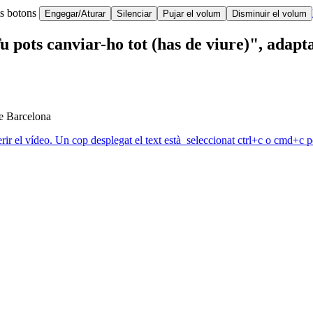
ts botons
Engegar/Aturar
Silenciar
Pujar el volum
Disminuir el volum
 pots canviar-ho tot (has de viure)", adapt
de Barcelona
erir el vídeo. Un cop desplegat el text està seleccionat ctrl+c o cmd+c pe