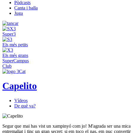
Pòdcasts
Canta i balla
Juga
Super3
Els més petits
Els més grans
SuperCampus
Club
Capelito
Vídeos
De què va?
Segur que mai has vist un xampinyó com jo! M'agrada ser una mica
entremaliat i tinc un gran secret: si em toco el nas, em puc convertir