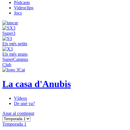
Pòdcasts
Videoclips
Jocs
Super3
Els més petits
Els més grans
SuperCampus
Club
La casa d'Anubis
Vídeos
De què va?
Anar al contingut
Temporada 1