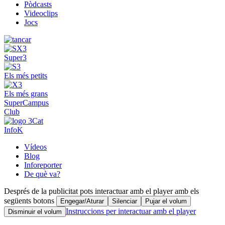
Pòdcasts
Videoclips
Jocs
Super3
Els més petits
Els més grans
SuperCampus
Club
InfoK
Vídeos
Blog
Inforeporter
De què va?
Després de la publicitat pots interactuar amb el player amb els
següents botons
Engegar/Aturar
Silenciar
Pujar el volum
Instruccions per interactuar amb el player
Disminuir el volum