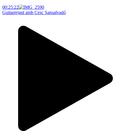
00:25:22
Guitarrejant amb Cesc Sansalvadó