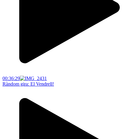
00:36:29
Ràndom gira: El Vendrell!