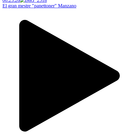
00:25:26
El gran mestre "panettoner" Manzano