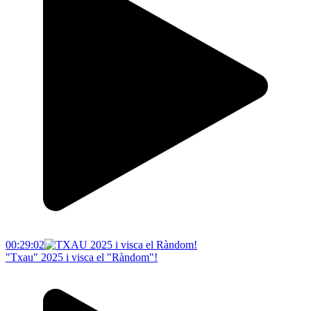
00:29:02
"Txau" 2025 i visca el "Ràndom"!