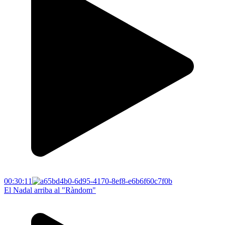
00:30:11
El Nadal arriba al "Ràndom"