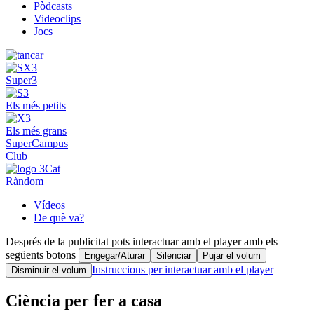
Pòdcasts
Videoclips
Jocs
Super3
Els més petits
Els més grans
SuperCampus
Club
Ràndom
Vídeos
De què va?
Després de la publicitat pots interactuar amb el player amb els
següents botons
Engegar/Aturar
Silenciar
Pujar el volum
Instruccions per interactuar amb el player
Disminuir el volum
Ciència per fer a casa