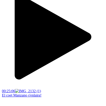
00:25:06
El coet Manzano s'enlaira!