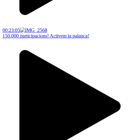
00:23:05
150.000 participacions! Activem la palanca!