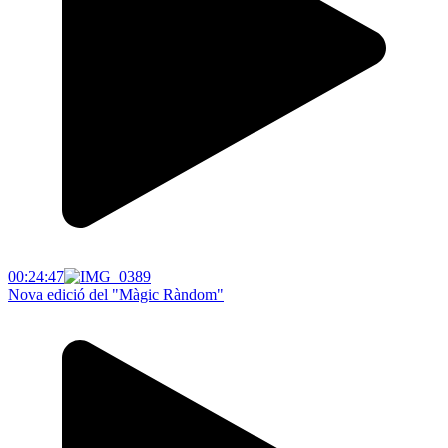
00:24:47
Nova edició del "Màgic Ràndom"