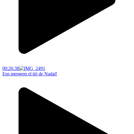
00:26:38
Ens mengem el tió de Nadal!