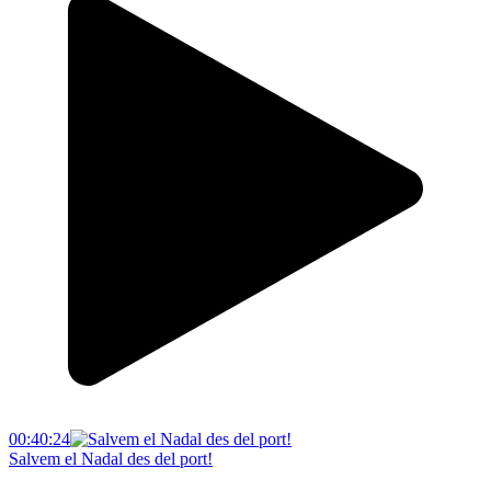
00:40:24
Salvem el Nadal des del port!