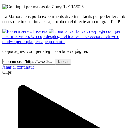
12/11/2025
La Mariona ens porta experiments divertits i fàcils per poder fer amb
coses que tots tenim a casa, i acabem el directe amb un gran final!
Insereix
Tanca
, desplega codi per
inserir el vídeo. Un cop desplegat el text està seleccionat ctrl+c o
cmd+c per copiar, escape per sortir
Copia aquest codi per afegir-lo a la teva pàgina:
Tancar
Anar al contingut
Clips