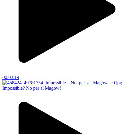
00:02:19
Impossible? No per al Magow!