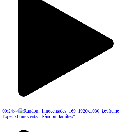
00:24:44
Especial Innocents: "Ràndom famílies"