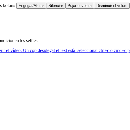
ts botons
Engegar/Aturar
Silenciar
Pujar el volum
Disminuir el volum
dicionen les selfies.
erir el vídeo. Un cop desplegat el text està seleccionat ctrl+c o cmd+c pe