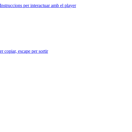
Instruccions per interactuar amb el player
r copiar, escape per sortir