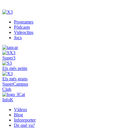
Programes
Pòdcasts
Videoclips
Jocs
Super3
Els més petits
Els més grans
SuperCampus
Club
InfoK
Vídeos
Blog
Inforeporter
De què va?