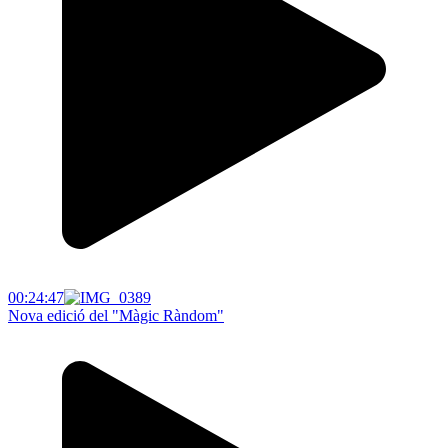
00:24:47
Nova edició del "Màgic Ràndom"