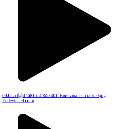
00:02:51
Endevina el color