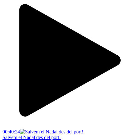
00:40:24
Salvem el Nadal des del port!