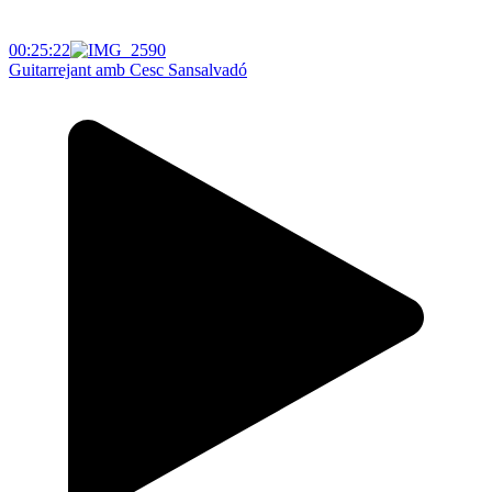
00:25:22
Guitarrejant amb Cesc Sansalvadó