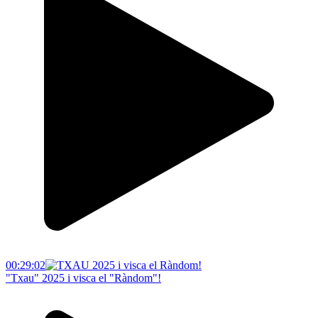
00:29:02
"Txau" 2025 i visca el "Ràndom"!