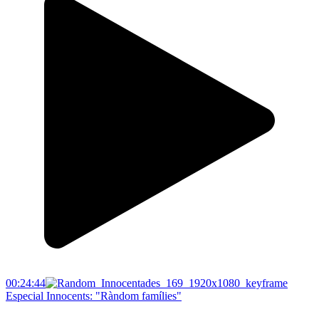
00:24:44
Especial Innocents: "Ràndom famílies"