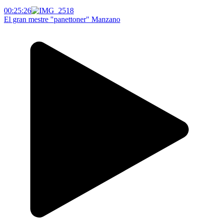
00:25:26
El gran mestre "panettoner" Manzano