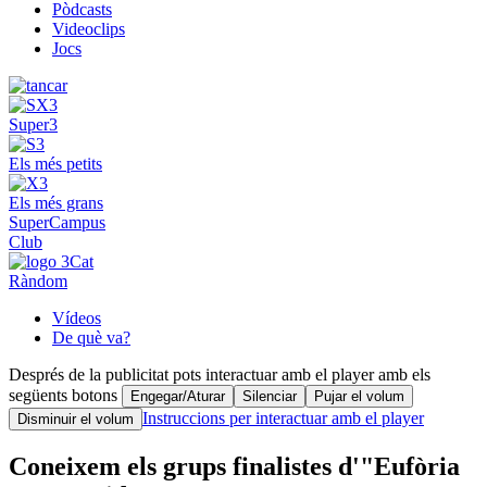
Pòdcasts
Videoclips
Jocs
Super3
Els més petits
Els més grans
SuperCampus
Club
Ràndom
Vídeos
De què va?
Després de la publicitat pots interactuar amb el player amb els
següents botons
Engegar/Aturar
Silenciar
Pujar el volum
Instruccions per interactuar amb el player
Disminuir el volum
Coneixem els grups finalistes d'"Eufòria