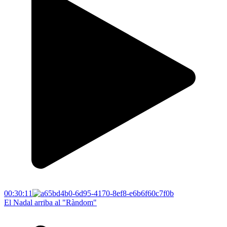
00:30:11
El Nadal arriba al "Ràndom"