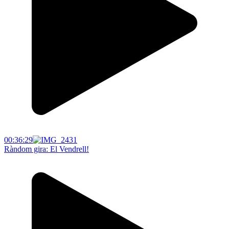
00:36:29
Ràndom gira: El Vendrell!