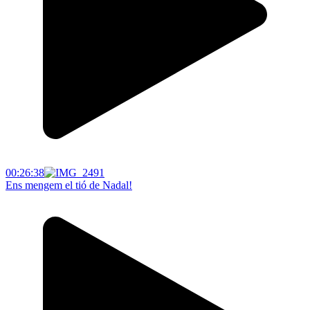
00:26:38
Ens mengem el tió de Nadal!