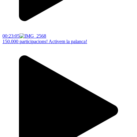
00:23:05
150.000 participacions! Activem la palanca!