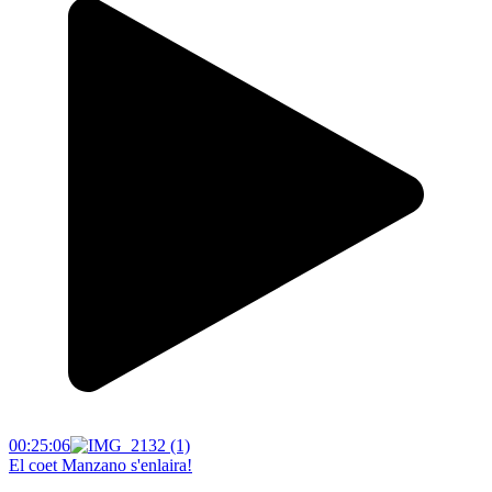
00:25:06
El coet Manzano s'enlaira!