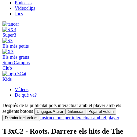
Pòdcasts
Videoclips
Jocs
Super3
Els més petits
Els més grans
SuperCampus
Club
Kids
Vídeos
De què va?
Després de la publicitat pots interactuar amb el player amb els
següents botons
Engegar/Aturar
Silenciar
Pujar el volum
Instruccions per interactuar amb el player
Disminuir el volum
T3xC2 - Roots. Darrere els hits de The