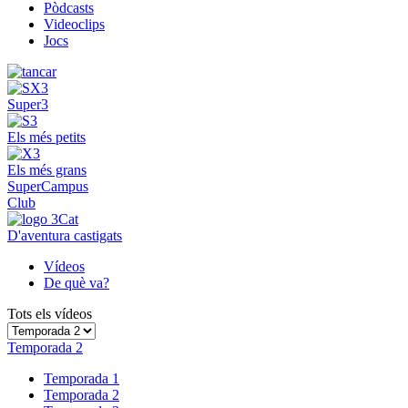
Pòdcasts
Videoclips
Jocs
Super3
Els més petits
Els més grans
SuperCampus
Club
D'aventura castigats
Vídeos
De què va?
Tots els vídeos
Temporada 2
Temporada 1
Temporada 2