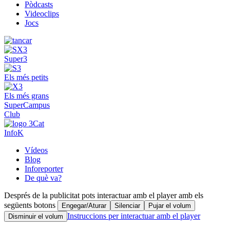
Pòdcasts
Videoclips
Jocs
Super3
Els més petits
Els més grans
SuperCampus
Club
InfoK
Vídeos
Blog
Inforeporter
De què va?
Després de la publicitat pots interactuar amb el player amb els
següents botons
Engegar/Aturar
Silenciar
Pujar el volum
Instruccions per interactuar amb el player
Disminuir el volum