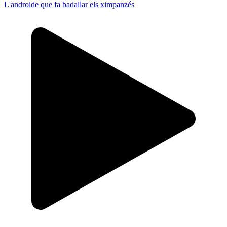
L'androide que fa badallar els ximpanzés