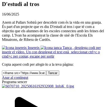
D'estudi al tros
16/06/2025
Anem al Pallars Sobirà per descobrir com és la vida en una granja.
És part d'un projecte que es diu D'estudi al tros i que té com a
objectiu que els alumnes de les escoles connecteu amb les feines del
camp. L'Ivan ha acompanyat la classe de sisè de l'Escola Els
Minairons, de Ribera de Cardós.
Insereix
Tanca
, desplega codi per
inserir el vídeo. Un cop desplegat el text està seleccionat ctrl+c o
cmd+c per copiar, escape per sortir
Copia aquest codi per afegir-lo a la teva pàgina:
Tancar
Anar al contingut
Programa sencer