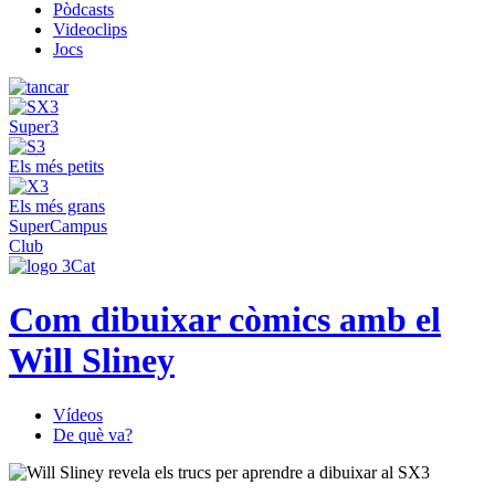
Pòdcasts
Videoclips
Jocs
Super3
Els més petits
Els més grans
SuperCampus
Club
Com dibuixar còmics amb el
Will Sliney
Vídeos
De què va?