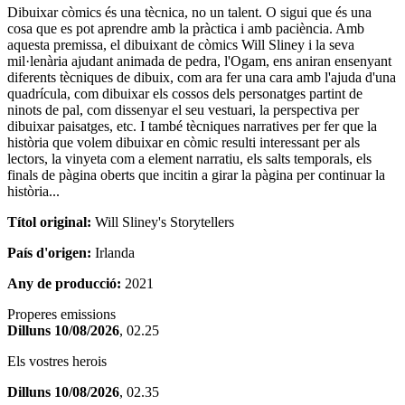
Dibuixar còmics és una tècnica, no un talent. O sigui que és una
cosa que es pot aprendre amb la pràctica i amb paciència. Amb
aquesta premissa, el dibuixant de còmics Will Sliney i la seva
mil·lenària ajudant animada de pedra, l'Ogam, ens aniran ensenyant
diferents tècniques de dibuix, com ara fer una cara amb l'ajuda d'una
quadrícula, com dibuixar els cossos dels personatges partint de
ninots de pal, com dissenyar el seu vestuari, la perspectiva per
dibuixar paisatges, etc. I també tècniques narratives per fer que la
història que volem dibuixar en còmic resulti interessant per als
lectors, la vinyeta com a element narratiu, els salts temporals, els
finals de pàgina oberts que incitin a girar la pàgina per continuar la
història...
Títol original:
Will Sliney's Storytellers
País d'origen:
Irlanda
Any de producció:
2021
Properes emissions
Dilluns 10/08/2026
, 02.25
Els vostres herois
Dilluns 10/08/2026
, 02.35