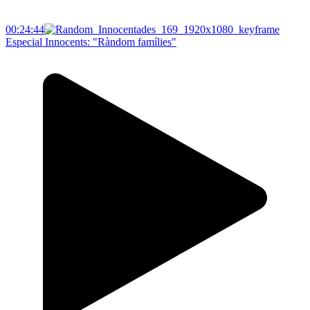
00:24:44
Especial Innocents: "Ràndom famílies"