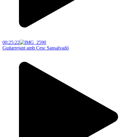
00:25:22
Guitarrejant amb Cesc Sansalvadó