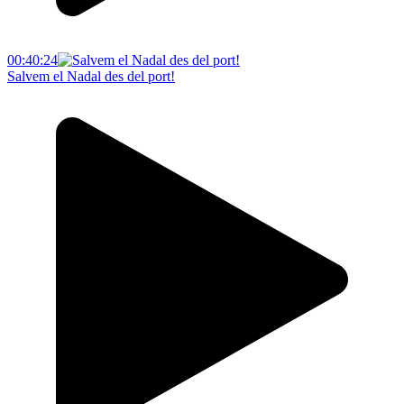
00:40:24
Salvem el Nadal des del port!