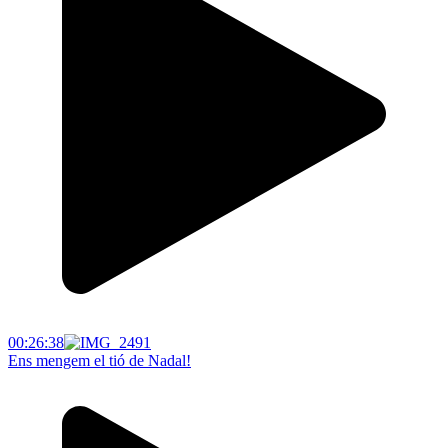
00:26:38
Ens mengem el tió de Nadal!