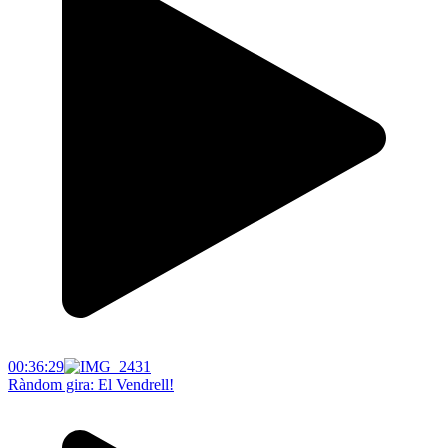
00:36:29
Ràndom gira: El Vendrell!