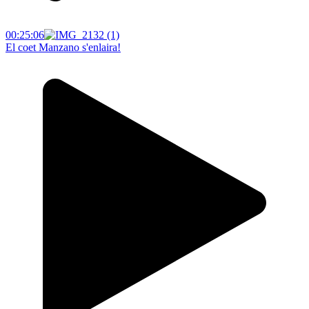
00:25:06
El coet Manzano s'enlaira!