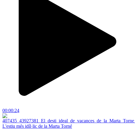
00:00:24
L'estiu més idíl·lic de la Marta Torné