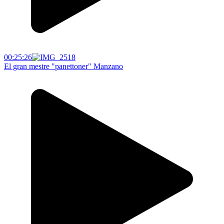
00:25:26
El gran mestre "panettoner" Manzano