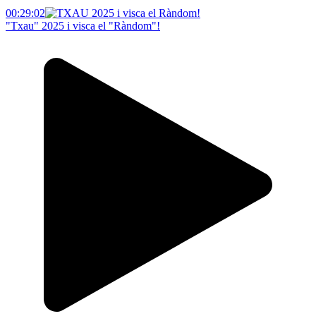
00:29:02
"Txau" 2025 i visca el "Ràndom"!