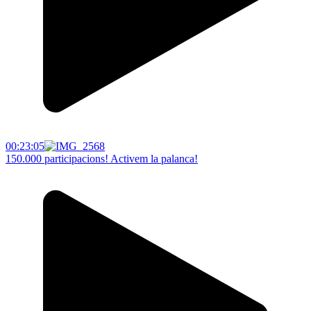
00:23:05
150.000 participacions! Activem la palanca!