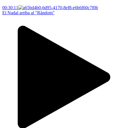
00:30:11
El Nadal arriba al "Ràndom"