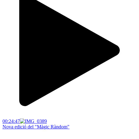
00:24:47
Nova edició del "Màgic Ràndom"