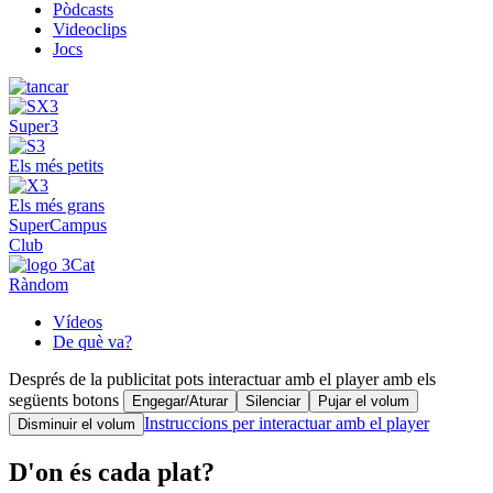
Pòdcasts
Videoclips
Jocs
Super3
Els més petits
Els més grans
SuperCampus
Club
Ràndom
Vídeos
De què va?
Després de la publicitat pots interactuar amb el player amb els
següents botons
Engegar/Aturar
Silenciar
Pujar el volum
Instruccions per interactuar amb el player
Disminuir el volum
D'on és cada plat?