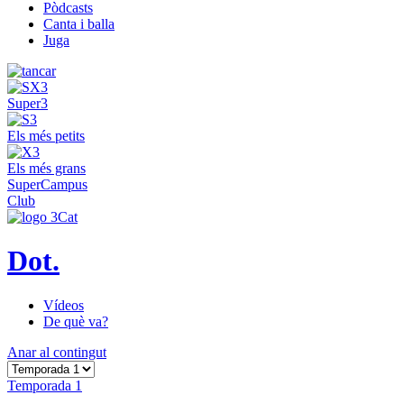
Pòdcasts
Canta i balla
Juga
Super3
Els més petits
Els més grans
SuperCampus
Club
Dot.
Vídeos
De què va?
Anar al contingut
Temporada 1