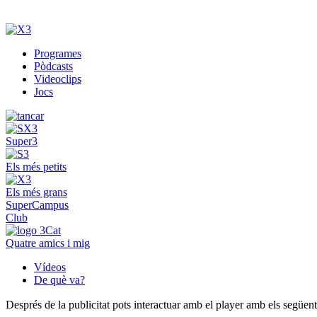
Programes
Pòdcasts
Videoclips
Jocs
Super3
Els més petits
Els més grans
SuperCampus
Club
Quatre amics i mig
Vídeos
De què va?
Després de la publicitat pots interactuar amb el player amb els següen