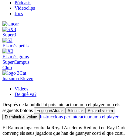
Pòdcasts
Videoclips
Jocs
Super3
Els més petits
Els més grans
SuperCampus
Club
Inazuma Eleven
Vídeos
De què va?
Després de la publicitat pots interactuar amb el player amb els
següents botons
Engegar/Aturar
Silenciar
Pujar el volum
Instruccions per interactuar amb el player
Disminuir el volum
El Raimon juga contra la Royal Academy Redux, i en Ray Dark
convenç els seus jugadors que han de guanyar costi el que costi,